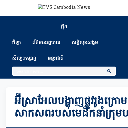
ថ្មីៗ
កីឡា
ព័ត៏មានរដ្ឋបាល
សន្តិសុខសង្គម
សិល្បៈកម្សាន្ត
អន្តរជាតិ
អ៊ីស្រាអែលបង្ហាញផ្លូវរូងក្រោម
សាកសពរបស់មេដឹកនាំក្រុម