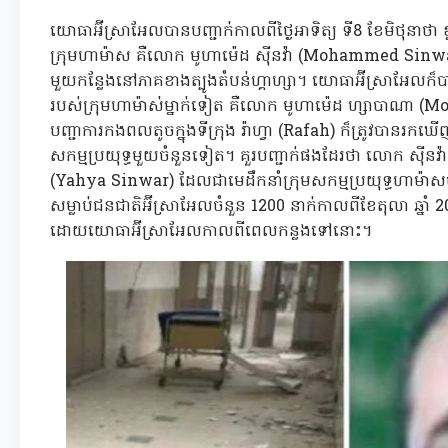
យោធាអ៊ីស្រាអែលបានបញ្ជាក់កាលពីថ្ងៃអាទិត្យ ទី8 ខែមិថុន
ក្រុមហាម៉ាស គឺលោក មូហាម៉េដ ស៊ីនវ៉ា (Mohammed Sinwar) នៅ
មួយកន្លែងនៅភាគខាងត្បូងតំបន់ហ្គាហ្សា។ យោធាអ៊ីស្រាអែលក៏ប
របស់ក្រុមហាម៉ាស់ម្នាក់ទៀត គឺលោក មូហាម៉េដ ហ្សាបាណ
បញ្ជាការកងពលតូចក្នុងទីក្រុង រ៉ាហ្វា (Rafah) ក៏ត្រូវបានរកឃើញ
សកម្មប្រយុទ្ធមួយចំនួនទៀត។ គួរបញ្ជាក់ផងដែរថា លោក ស៊ីនវ៉ា 
(Yahya Sinwar) ដែលជាមេដឹកនាំក្រុមសកម្មប្រយុទ្ធហាម៉ាសប៉
សម្លាប់ជនជាតិអ៊ីស្រាអែលចំនួន 1200 នាក់កាលពីខែតុលា ឆ្នាំ 2
ដោយយោធាអ៊ីស្រាអែលកាលពីពេលកន្លងទៅនោះ។