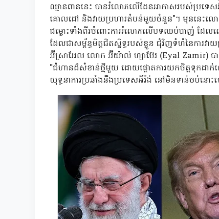
ឈ្លានពាននេះ បានរំលោភលើដែនអាកាសរបស់ប្រទេសអ៊
គោលដៅ និងវាយប្រហារតំបន់មួយចំនួន"។ មុននេះលោកប្រ
ជម្លោះទាំងពីរចំពោះការរំលោភលើបទឈប់បាញ់ ដែល
ដែលជាសម្ព័ន្ធមិត្តជិតស្និទ្ធរបស់ខ្លួន ជុំវិញទំហំនៃក
អ៊ីស្រាអែល លោក អ៊ីយ៉ាល់ ហ្សាម៊ែរ (Eyal Zamir) បានបញ
"ជំហានដ៏សំខាន់ថ្មីមួយ ដោយផ្តោតការយកចិត្តទុកដាក់លើស
យុទ្ធនាការប្រឆាំងនឹងប្រទេសអ៊ីរ៉ង់ នៅមិនទាន់ចប់នោះ