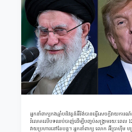
អ្នកនាំពាក្យកងឆ្មាំបដិវត្តន៍អ៊ីរ៉ង់បានធ្វើសេចក្តីរាយការ
រំលោភលើបទឈប់បាញ់ដើម្បីបញ្ចប់សង្គ្រាមរយៈពេល 12
វាយប្រហារនៅតែបន្ត។ អ្នកនាំពាក្យ លោក អ៊ីប្រាហ៊ីម ហ