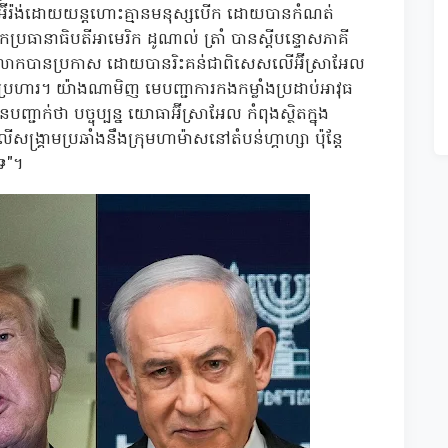
ីរ៉ង់ដោយយន្តហោះគ្មានមនុស្សបើក ដោយបានកំណត់
ធានាធិបតីអាមេរិក ដូណាល់ ត្រាំ បានស្តីបន្ទោសភាគី
លោកបានប្រកាស ដោយបានរិះគន់ជាពិសេសលើអ៊ីស្រាអែល
ារវាយប្រហារ។ យ៉ាងណាមិញ មេបញ្ជាការកងកម្លាំងប្រដាប់អាវុធ
្ជាក់ថា បច្ចុប្បន្ន យោធាអ៊ីស្រាអែល កំពុងស្ថិតក្នុង
ង្រ្គាមប្រឆាំងនឹងក្រុមហាម៉ាសនៅតំបន់ហ្គាហ្សា ប៉ុន្តែ
ទេ"។