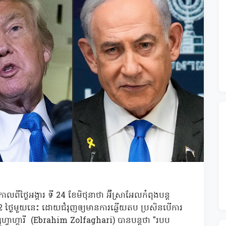
ណ៍កាលពីថ្ងៃអង្គារ ទី 24 ខែមិថុនាថា អ៊ីស្រាអែលកំពុងបន្ត
 ថ្ងៃមួយនេះ ដោយជំរុញឲ្យមានការឆ្លើយតប ប្រសិនបើការ
្សូហ្វាហ្គារី (Ebrahim Zolfaghari) បានបន្តថា "របប