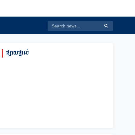
ផ្សាយផ្ទាល់