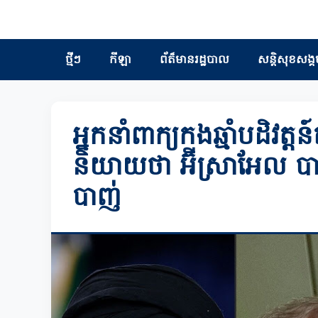
ថ្មីៗ
កីឡា
ព័ត៏មានរដ្ឋបាល
សន្តិសុខសង្គ
អ្នកនាំពាក្យកងឆ្មាំបដិវត្តន៍
និយាយថា អ៊ីស្រាអែល 
បាញ់