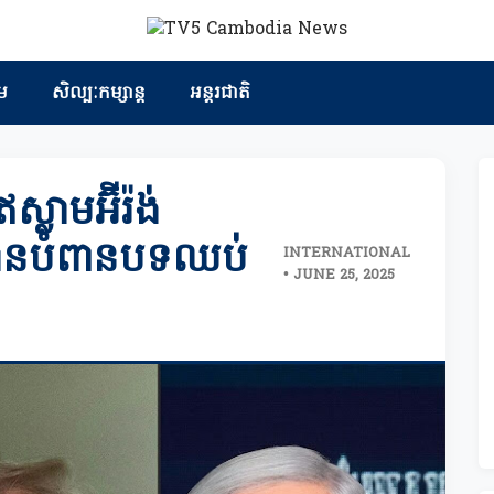
ម
សិល្បៈកម្សាន្ត
អន្តរជាតិ
ឥស្លាមអ៊ីរ៉ង់
បានបំពានបទឈប់
INTERNATIONAL
• JUNE 25, 2025