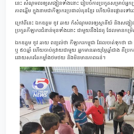
នេះ សំណូមពរឲ្យសង្វៀនទាំងនោះ រៀបចំការប្រកួតសម្រាប់អ្នកប
ភាពឆ្នើម ក្នុងនាមជាកីឡាករប្រដាល់គុនខ្មែរ ហើយមិនផ្ដោតទ
ក្រៅពីនេះ ឯកឧត្តម ខូវ ឆាយ ក៏សំណូមពរឲ្យស្ថានីយ៍ និងសង្
ប្រកួតកីឡាករជំនាន់មុនទាំងនោះ ជាមួយនឹងដៃគូ ដែលមានកម្រិត
ឯកឧត្តម ខូវ ឆាយ ពន្យល់ថា កីឡាករកម្ពុជា ដែលចាត់ទុកថា 
ឬ ៥០ឆ្នាំ ហើយចាប់គូវាយជាមួយ អ្នកមានអាយុម្ភៃឆ្នាំជាង គឺ
ដោយសារតែកម្លាំងថមថយ និងមិនមានភាពធន់។