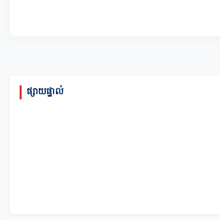
ផ្សាយផ្ទាល់