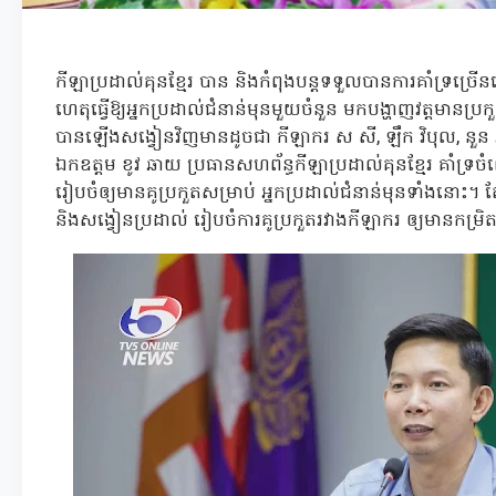
កីឡាប្រដាល់គុនខ្មែរ បាន និងកំពុងបន្តទទួលបានការគាំទ្រច្រើ
ហេតុធ្វើឱ្យអ្នកប្រដាល់ជំនាន់មុនមួយចំនួន មកបង្ហាញវត្តមានប្
បានឡើងសង្វៀនវិញមានដូចជា កីឡាករ ស សី, ឡឹក វិបុល, នួន ភារ
ឯកឧត្តម ខូវ ឆាយ ប្រធានសហព័ន្ធកីឡាប្រដាល់គុនខ្មែរ គាំទ្រ
រៀបចំឲ្យមានគូប្រកួតសម្រាប់ អ្នកប្រដាល់ជំនាន់មុនទាំងនោះ។ ត
និងសង្វៀនប្រដាល់ រៀបចំការគូប្រកួតរវាងកីឡាករ ឲ្យមានកម្រិ