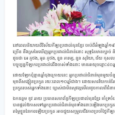
នៅពេលនិយាយពីវិស័យកីឡាប្រដាល់គុនខ្មែរ ចាប់ពីអំឡុងឆ្នាំ១
ច្រើន នឹងស្រមៃឃើញអ្នកប្រដាល់ជំនាន់នោះ សុទ្ធតែមានក្បាច់ 
ដូចជា អេ ភូថង, អូត ភូថង, នួន ភារម្យ, នួន សុរិយា, ជ័យ កុសល, 
បច្ចុប្បន្នកីឡាករប្រដាល់ជើងចាស់ទាំងនោះ មានអាយុចន្លោះ៤០ឆ
ដោយឡែកប៉ុន្មានឆ្នាំចុងក្រោយនេះ អ្នកប្រដាល់ជំនាន់មុនមួយចំនួន
មុខពីសង្វៀនប្រកួត រយៈពេល១០ឆ្នាំជាង។ ដោយសារវ័យកាន់តែច
ប្រកួតរបស់អ្នកទាំងនោះ ច្បាស់ជាមិនសូវល្អមើលដូចកាលពីជំន
ឯកឧត្តម ខូវ ឆាយ ប្រធានសហព័ន្ធកីឡាប្រដាល់គុនខ្មែរ គាំទ្រ
បានផ្ដល់ឱកាសទៅអ្នកប្រដាល់ជំនាន់មុនទាំងនោះឡើងមកប្រក
តម្លៃខ្លួននៃការឡើយប្រកួត អាចជួយសម្រួលជីវភាពប្រចាំថ្ងៃកី