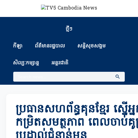
ថ្មីៗ
កីឡា
ព័ត៏មានរដ្ឋបាល
សន្តិសុខសង្គម
សិល្បៈកម្សាន្ត
អន្តរជាតិ
ប្រធានសហព័ន្ធគុនខ្មែរ ស្នើអ្
កម្រិតសមត្ថភាព ពេលចាប់គូប្
ប្រដាល់ជំនាន់មុន