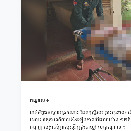
កណ្តាល ៖
ដាច់ចិត្តឥតស្តាយស្រណោះ ដែលស្ត្រីរងគ្រោះមុនចងកធ្វើ
ដែលហេតុការណ៍បានកើតឡើងកាលពីវេលាម៉ោង ១២និង៣០ន
អញ្ចញ សង្កាត់ព្រែកឬស្សី ក្រុងតាខ្មៅ ខេត្តកណ្តាល ។