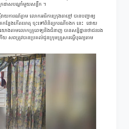
ក្រដាសបណ្ដាំមួយសន្លឹក ។
រាយការណ៍ភ្លាម លោកអធិការក្រុងតាខ្មៅ បានបញ្ជាឲ្យ
យ វិភាគកន្លែងកើតហេតុ ចុះទៅពិនិត្យករណីចងក នេះ ដោយ
សី ។ យោងតាមលោកគ្រូពេទ្យនិងជំនាញ បានសន្និដ្ឋានថាជនរង
 សពត្រូវបានប្រគល់ជូនក្រុមគ្រួសារធ្វើបុណ្យតាម