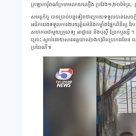
ក្រឡាការ៉ូពណ៌ក្រហមលាយលឿង ប្រវែង១,២០ម៉ែត្រ, 
សមត្ថកិច្ច បានប្រាប់បន្តទៀតថាក្រោយទទួលបានសេចក្តី
អធិការរងទទួលការងារយុត្តិធម៌និងកម្លាំងផ្នែកពិនិត្
សហការជាមួយគ្រូពេទ្យ អាជ្ញាធរ និងបុស្តិ៍ ព្រែកឬស្
គ្រោះ ស្លាប់ដោយសារអត្តឃាត(ចងក)ពិតប្រាកដមែន ហើយ
ប្រពៃណី៕