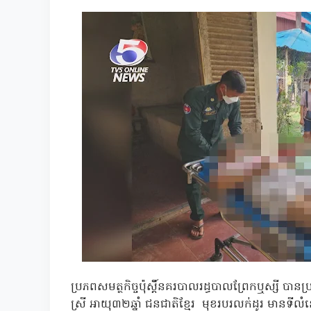
ប្រភពសមត្ថកិច្ចប៉ុស្តិ៍នគរបាលរដ្ធបាលព្រែកឬស្សី បា
ស្រី អាយុ៣២ឆ្នាំ ជនជាតិខ្មែរ មុខរបរលក់ដូរ មានទីលំនៅ