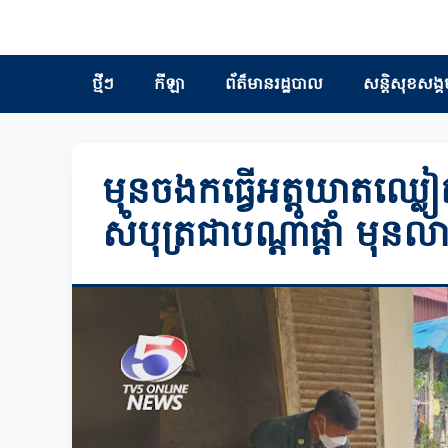
ថ្មីៗ
កីឡា
ព័ត៏មានរដ្ឋបាល
សន្តិសុខសង្គ
មុនចងកធ្វើអត្តឃាតឈ្
សំបុត្រជាបណ្តាំផ្តាំ មុនលា