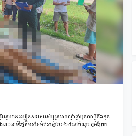
អត្តឃាតឈ្លៀតសរសេរសំបុត្រជាបណ្តំាផ្តាំមុនលាប្តីនិងកូន
ាទីថ្ងៃទី១៩ខែមិថុនាឆ្នំា២០២៥នៅចំណុចភូមិព្រែក