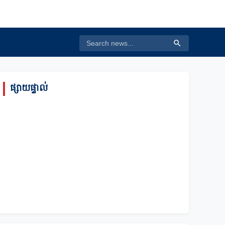
ផ្សាយផ្ទាល់