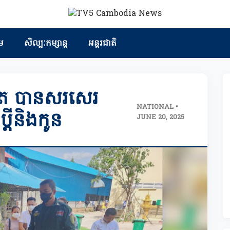
ម
សិល្បៈកម្សាន្ត
អន្តរជាតិ
លៀត បានសរសេរ
NATIONAL •
ប្តីនិងកូន
JUNE 20, 2025