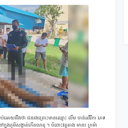
នប្រប់អោយដឹងថា ជនរងគ្រោះ‌មានឈ្មោះ លឹម ចាន់ឆវីរីកា ភេទ
ក្នុងភូមិសង្កាត់កើតហេតុ ។ ចំពោះវត្ថុតាង មាន៖ ក្រម៉ា