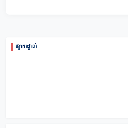
ផ្សាយផ្ទាល់