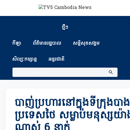
ថ្មីៗ
កីឡា
ព័ត៏មានរដ្ឋបាល
សន្តិសុខសង្គម
សិល្បៈកម្សាន្ត
អន្តរជាតិ
បាញ់ប្រហារនៅក្នុងទីក្រុងប
ប្រទេសថៃ សម្លាប់មនុស្សយ
ណាស់ 6 នាក់