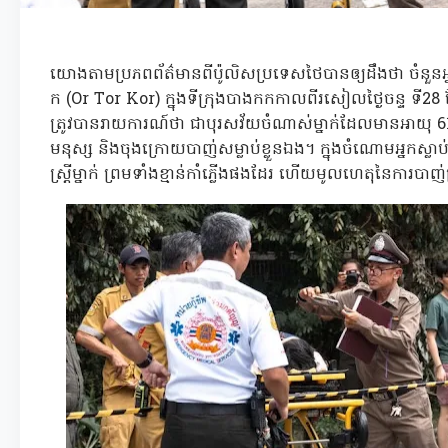
យោងតាមប្រភពព័ត៌មានពីប៉ូលិសប្រទេសថៃបានឲ្យដឹងថា ចំនួនអ្ន
ក (Or Tor Kor) ក្នុងទីក្រុងបាងកកកាលពីរសៀលថ្ងៃចន្ទ ទី28 ខែ
ត្រូវបានរាយការណ៍ថា ជាបុរសវ័យចំណាស់ម្នាក់ដែលមានអាយុ 61
មនុស្ស និងចុងក្រោយបាញ់សម្លាប់ខ្លួនឯង។ ក្នុងចំណោមអ្នកស្លាប់
ស្ត្រីម្នាក់ ព្រមទាំងខ្មាន់កាំភ្លើងផងដែរ ហើយមូលហេតុនៃការបា