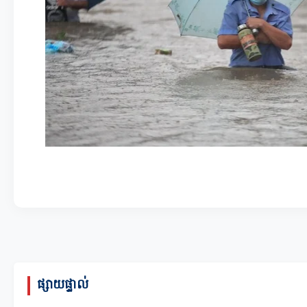
ផ្សាយផ្ទាល់