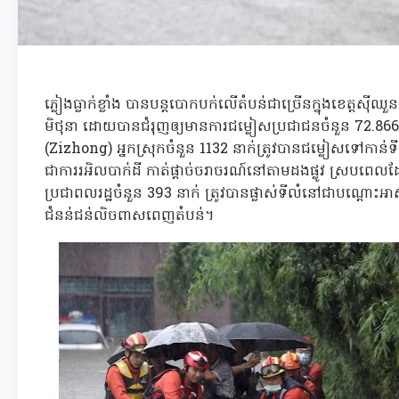
ភ្លៀងធ្លាក់ខ្លាំង បានបន្តបោកបក់លើតំបន់ជាច្រើនក្នុងខេត្តស៊ីឈ
មិថុនា ដោយបានជំរុញឲ្យមានការជម្លៀសប្រជាជនចំនួន 72.866 ន
(Zizhong) អ្នកស្រុកចំនួន 1132 នាក់ត្រូវបានជម្លៀសទៅកាន់ទីតា
ជាការរអិលបាក់ដី កាត់ផ្តាច់ចរាចរណ៍នៅតាមដងផ្លូវ ស្របពេលដ
ប្រជាពលរដ្ឋចំនួន 393 នាក់ ត្រូវបានផ្លាស់ទីលំនៅជាបណ្តោះអាសន
ជំនន់ជន់លិចពាសពេញតំបន់។