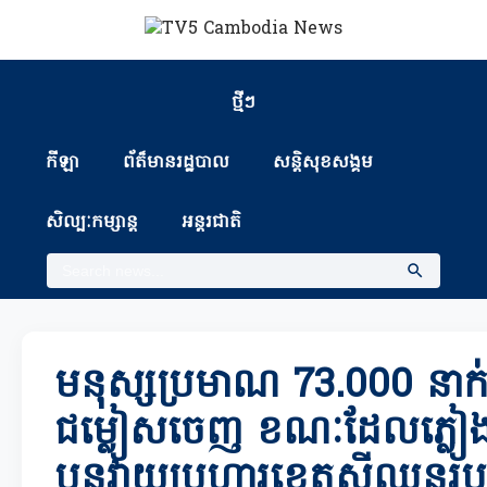
ថ្មីៗ
កីឡា
ព័ត៏មានរដ្ឋបាល
សន្តិសុខសង្គម
សិល្បៈកម្សាន្ត
អន្តរជាតិ
មនុស្សប្រមាណ 73.000 នាក់ត
ជម្លៀសចេញ ខណៈដែលភ្លៀងធ្លា
បន្តវាយប្រហារខេត្តស៊ីឈួនរ