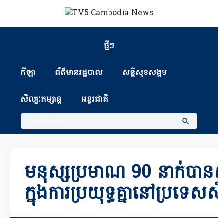
ថ្មីៗ
កីឡា
ព័ត៏មានរដ្ឋបាល
សន្តិសុខសង្គម
សិល្បៈកម្សាន្ត
អន្តរជាតិ
មនុស្សប្រមាណ 90 នាក់បានស
ក្នុងការប្រយុទ្ធគ្នានៅប្រទេសស៊ី