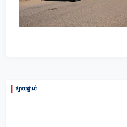
ផ្សាយផ្ទាល់