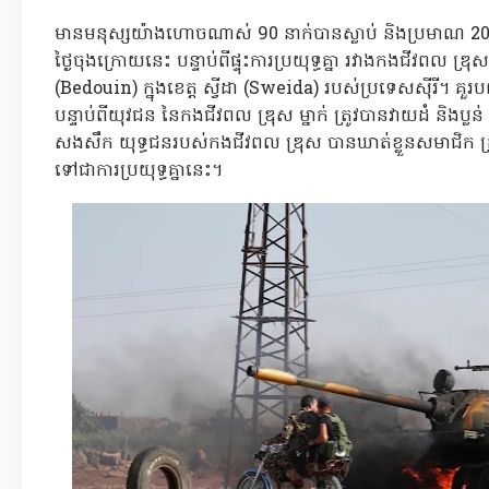
មានមនុស្សយ៉ាងហោចណាស់ 90 នាក់បានស្លាប់ និងប្រមាណ 200
ថ្ងៃចុងក្រោយនេះ បន្ទាប់ពីផ្ទុះការប្រយុទ្ធគ្នា រវាងកងជីវពល ឌ្រុស
(Bedouin) ក្នុងខេត្ត ស្វីដា (Sweida) របស់ប្រទេសស៊ីរី។ គួរ
បន្ទាប់ពីយុវជន នៃកងជីវពល ឌ្រុស ម្នាក់ ត្រូវបានវាយដំ និងប្លន
សងសឹក យុទ្ធជនរបស់កងជីវពល ឌ្រុស បានឃាត់ខ្លួនសមាជិក ក្រុម 
ទៅជាការប្រយុទ្ធគ្នានេះ។