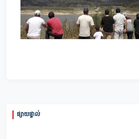
ផ្សាយផ្ទាល់