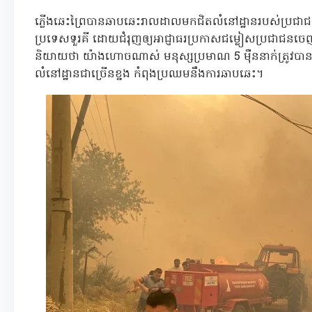
ភ្លើងឆេះព្រៃបានឆាបឆេះរាលដាលមកជិតលំនៅដ្ឋានរបស់ប្រជាជ
ប្រទេសទួរគី ដោយជំរុញឲ្យអាជ្ញាធរប្រកាសជម្លៀសប្រជាជនច
និយាយថា យ៉ាងហោចណាស់ មនុស្សប្រមាណ 5 ម៉ឺននាក់ត្រូវប
លំនៅដ្ឋានជាច្រើនខ្នង កំពុងប្រឈមនឹងការឆាបឆេះ។