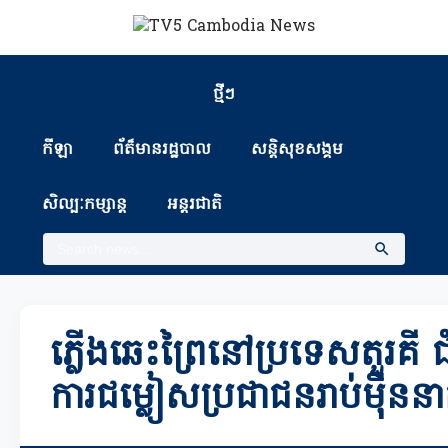
ថ្មីៗ
កីឡា
ព័ត៏មានរដ្ឋបាល
សន្តិសុខសង្គម
សិល្បៈកម្សាន្ត
អន្តរជាតិ
ភ្លើងឆេះព្រៃនៅប្រទេសតួរគី ជ
ការជម្លៀសប្រជាជនរាប់ម៉ឺននា