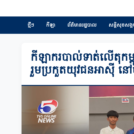
ថ្មីៗ
កីឡា
ព័ត៏មានរដ្ឋបាល
សន្តិសុខសង្គ
កីឡាករបាល់ទាត់លើតុកម្
រួមប្រកួតយុវជនអាស៊ី នៅប