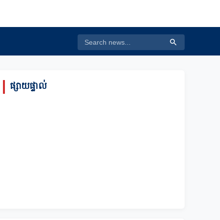
ផ្សាយផ្ទាល់