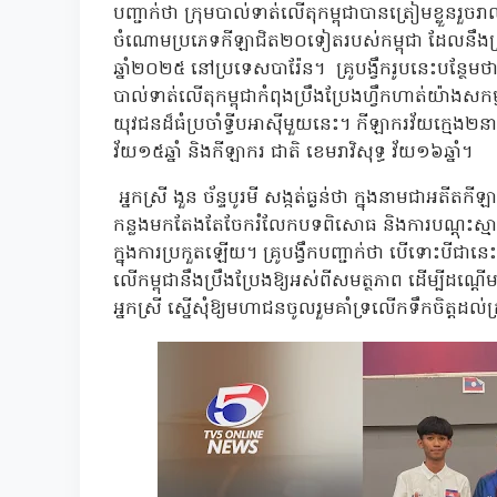
បញ្ជាក់ថា ក្រុមបាល់ទាត់លើតុកម្ពុជាបានត្រៀមខ្លួនរួចរា
ចំណោមប្រភេទកីឡាជិត២០ទៀតរបស់កម្ពុជា ដែលនឹងត្រូវច
ឆ្នាំ២០២៥ នៅប្រទេសបារ៉ែន។ គ្រូបង្វឹករូបនេះបន្ថែម
បាល់ទាត់លើតុកម្ពុជាកំពុងប្រឹងប្រែងហ្វឹកហាត់យ៉ាងសក
យុវជនដ៏ធំប្រចាំទ្វីបអាស៊ីមួយនេះ។ កីឡាករវ័យក្មេង២ន
វ័យ១៥ឆ្នាំ និងកីឡាករ ជាតិ ខេមរាវិសុទ្ធ វ័យ១៦ឆ្នាំ។
អ្នកស្រី ងួន ច័ន្ទបូរមី សង្កត់ធ្ងន់ថា ក្នុងនាមជាអតីតកី
កន្លងមកតែងតែចែករំលែកបទពិសោធ និងការបណ្តុះស្មារ
ក្នុងការប្រកួតឡើយ។ គ្រូបង្វឹកបញ្ជាក់ថា បើទោះបីជានេ
លើកម្ពុជានឹងប្រឹងប្រែងឱ្យអស់ពីសមត្ថភាព ដើម្បីដណ្ត
អ្នកស្រី ស្នើសុំឱ្យមហាជនចូលរួមគាំទ្រលើកទឹកចិត្តដល់ក