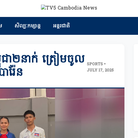
ម
សិល្បៈកម្សាន្ត
អន្តរជាតិ
ពុជា២នាក់ ត្រៀមចូល
SPORTS •
ារ៉ែន
JULY 17, 2025