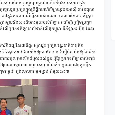
ល់ សម្រាប់ការចូលរួមប្រកួតជាលើកដំបូងរបស់ខ្លួន ក្នុង
ូលរួមប្រកួតក្នុងព្រឹត្តិការណ៍កីឡាយុវជនអាស៊ី នាខែតុលា
ថា នៅក្នុងការបោះជំរំហ្វឹកហាត់មានរយៈពេល៣ខែនេះ គឺក្រុម
ម្មជាមួយនឹងស្មារតីមោះមុតរបស់កីឡាករ ដើម្បីត្រៀមប្រកួត
ាក់លើប្រភេទកីឡាបាល់ទាត់លើតុកម្ពុជា គឺកីឡាករ ម៉ឺន រ័តនា
ឡាការិនីជម្រើសជាតិធ្លាប់ចូលរួមប្រកួតអន្តរជាតិជាច្រើន
តីកីឡាករយុវជនយើងឱ្យកាន់តែមានជំនឿចិត្ត មិនឱ្យភិតភ័យ
ះជាការចូលរួមលើកដំបូងរបស់ខ្លួន ប៉ុន្តែប្រភេទកីឡាបាល់ទាត់
ើមឱ្យបានលទ្ធផលណាមួយសម្រាប់ជាតិ។ ក្នុងនាមជាគ្រូបង្វឹក
្រុមកម្ពុជា ក្នុងបេសកកម្មអន្តរជាតិមួយនេះ៕