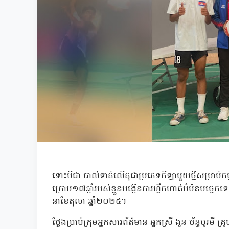
ទោះបីជា បាល់ទាត់លើតុជាប្រភេទកីឡាមួយថ្មីសម្រាប់កម្ពុជ
ក្រោម១៧ឆ្នាំរបស់ខ្លួនបង្កើនការហ្វឹកហាត់បំប៉នបច្ច
នាខែតុលា ឆ្នាំ២០២៥។
ថ្លែងប្រាប់ក្រុមអ្នកសារព័ត៌មាន អ្នកស្រី ងួន ច័ន្ទបូរមី