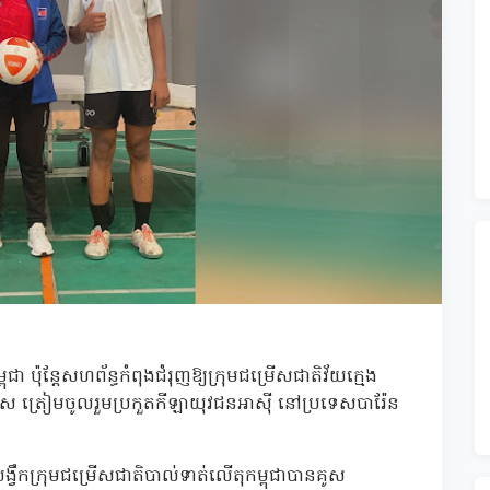
ា ប៉ុន្តែសហព័ន្ធកំពុងជំរុញឱ្យក្រុមជម្រើសជាតិវ័យក្មេង
េកទេស ត្រៀមចូលរួមប្រកួតកីឡាយុវជនអាស៊ី នៅប្រទេសបារ៉ែន
 គ្រូបង្វឹកក្រុមជម្រើសជាតិបាល់ទាត់លើតុកម្ពុជាបានគូស