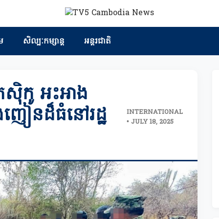
ម
សិល្បៈកម្សាន្ត
អន្តរជាតិ
ស៊ិកូ អះអាង
ឿងញៀនដ៏ធំនៅរដ្ឋ
INTERNATIONAL
• JULY 18, 2025