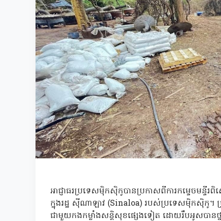
អាជ្ញាធរប្រទេសម៉ិកស៊ិកូបានប្រកាសពីការកម្ទេចមន្ទីរ
ក្នុងរដ្ឋ ស៊ីណាឡាវ (Sinaloa) របស់ប្រទេសម៉ិកស៊ិកូ។
ជាមួយកងកម្លាំងសន្តិសុខផ្សេងទៀត ដោយរឹបអូសបានថ្ន