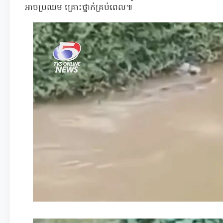
អាចប្រឈម គ្រោះថ្នាក់គ្រប់ពេល៕