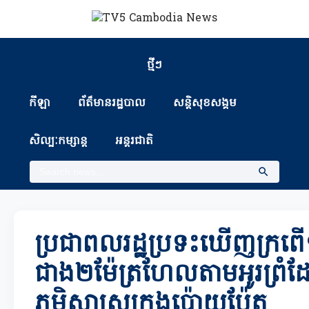
ថ្មីៗ
កីឡា
ព័ត៏មានរដ្ឋបាល
សន្តិសុខសង្គម
សិល្បៈកម្សាន្ត
អន្តរជាតិ
ប្រជាពលរដ្ឋប្រទះឃើញក្រពើ
ជាង២ម៉ែត្រហែលតាមអូរព្រំដែន
ភូមិសាស្ត្រក្រុងប៉ោយប៉ែត