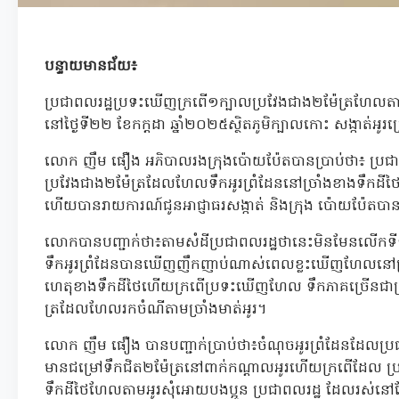
បន្ទាយមានជ័យ៖
ប្រជាពលរដ្ឋប្រទះឃើញក្រពើ១ក្បាលប្រវែងជាង២ម៉ែត្រហែលតាមអូរ
នៅថ្ងៃទី២២ ខែកក្តដា ឆ្នាំ២០២៥ស្ថិតភូមិក្បាលកោះ សង្កាត់អូរ
លោក ញឹម ផឿង អភិបាលរងក្រុងប៉ោយប៉ែតបានប្រាប់ថា៖ ប្រជ
ប្រវែងជាង២ម៉ែត្រដែលហែលទឹកអូរព្រំដែននៅច្រាំងខាងទឹកដីថ
ហើយបានរាយការណ៍ជូនអាជ្ញាធរសង្កាត់ និងក្រុង ប៉ោយប៉ែតបា
លោកបានបញ្ជាក់ថា៖តាមសំដីប្រជាពលរដ្ឋថានេះមិនមែនលើក
ទឹកអូរព្រំដែនបានឃើញញឹកញាប់ណាស់ពេលខ្លះឃើញហែលនៅច្រា
ហេតុខាងទឹកដីថៃហើយក្រពើប្រទះឃើញហែល ទឹកភាគច្រើនជាក្
ត្រដែលហែលរកចំណីតាមច្រាំងមាត់អូរ។
លោក ញឹម ផឿង បានបញ្ជាក់ប្រាប់ថា៖ចំណុចអូរព្រំដែនដែលប្
មានជម្រៅទឹកជិត២ម៉ែត្រនៅពាក់កណ្តាលអូរហើយក្រពើដែល 
ទឹកដីថៃហែលតាមអូរសុំអោយបងប្អូន ប្រជាពលរដ្ឋ ដែលរស់នៅក្បែរអ