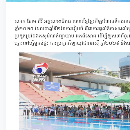
លោក ហែម គីរី អគ្គលេខាធិការ សហព័ន្ធខ្មែរកីឡាហែលទឹកបានគ
ឆ្នាំ២០២៥ ដែលជាឆ្នាំទី២នៃការរៀបចំ គឺជាការផ្តល់ឱកាសដល់ក
ប្រកួតប្រជែងតស៊ូអំណត់ព្យាយាម ដកពិសោធ ដើម្បីឱ្យសហព័ន្ធ
ឆ្ពោះទៅធ្វើម្ចាស់ផ្ទះ ការប្រកួតកីឡាយុវជនអាស៊ី ឆ្នាំ២០២៩ និងគ