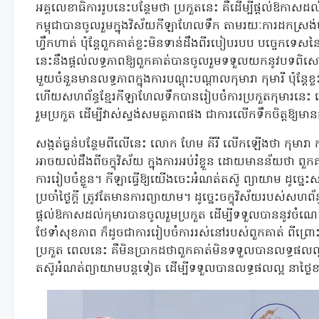
អគ្គលេខាធិការរូបនេះបន្ថែមថា ប្រកួតនេះ គឺដើម្បីផ្តល់ឱកាសដល
កម្ពុជាបានចូលរួមក្នុងវិស័យកីឡាហែលទឹក តាមរយៈការដកស្រង់
ហ្វឹកហាត់ ប៉ុន្តែពួកគាត់ខ្លះមិនទាន់ដឹងពីរបៀបរបប បច្ចេកទ
នេះនឹងផ្តល់លទ្ធភាពឱ្យពួកគាត់បានចូលរួមទទួលយកនូវបទពិសោធ
មួយចំនួនមានលទ្ធភាពក្នុងការបណ្តុះបណ្តាលកុមារា កុមារី ប៉ុន្តែខ
ហើយសហព័ន្ធខ្មែរកីឡាហែលទឹកបានរៀបចំការប្រកួតកុមារនេះ ដ
រួមប្រកួត ដើម្បីវាស់ស្ទង់សមត្ថភាពផង ជាការលើកទឹកចិត្តឱ្យម
សង្កត់ធ្ងន់បន្ថែមពីលើនេះ លោក ហែម គីរី លើកឡើងថា កុមារា កុ
អាចយល់ដឹងពីចក្ខុវិស័យ ក្នុងការអប់រំខ្លួន ដោយមានន័យថា ពួ
ការរៀបចំខ្លួន។ កីឡាធ្វើឱ្យយើងចេះអំណត់តស៊ូ ព្យាយាម ដូច្នេះសម្
ប្រចាំថ្ងៃក្តី ត្រូវតែមានការព្យាយាម។ ដូច្នេះចក្ខុវិស័យរបស់សហព័ន
ផ្តល់ឱកាសដល់កុមារបានចូលរួមប្រកួត ដើម្បីទទួលបាននូវចំណេះ
ថែទាំសុខភាព ក៏ដូចជាការរៀបចំការរស់នៅរបស់ពួកគាត់ ពីព្រោ
ប្រកួត ពេលនេះ គឺមិនប្រាកដថាពួកគាត់មិនទទួលបានលទ្ធផលល្អ ន
តស៊ូអំណត់ព្យាយាមបន្តទៀត ដើម្បីទទួលបានលទ្ធផលល្អ នាថ្ង