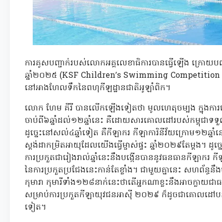
ការគូសបញ្ជាក់របស់លោកអគ្គលេខាធិការបានធ្វើឡើង ក្រោយបញ
ឆ្នាំ២០២៥ (KSF Children’s Swimming Competition 202
នៅអាងហែលទឹកនៃពហុកីឡដ្ឋានជាតិអូឡាំពិក។
លោក ហែម គីរី បានលើកឡើងទៀតថា មូលហេតុចម្បង ក្នុងការរ
ចាប់ពី៦ឆ្នាំដល់១២ឆ្នាំនេះ គឺដោយសារគោលដៅរបស់កម្ពុជាទទួលធ្
ដូច្នេះនៅសល់៤ឆ្នាំទៀត គឺកីឡាករ កីឡាការិនីវ័យក្រោម១២ឆ្នាំ
ស្តង់ដាកម្រិតអាយុដែលយើងធ្វើម្ចាស់ផ្ទះ ឆ្នាំ២០២៩តែម្តង។ ដ
ការប្រកួតជារៀងរាល់ឆ្នាំនេះនឹងបង្កើនបាននូវធនធានកីឡាករ
នៃការប្រកួតប្រជែងនេះកាន់តែខ្លាំង។ ជាមួយគ្នានេះ សហព័ន្ធន
កុមារា កុមារីទាំង១២៨នាក់នេះថាតើអ្នកណាខ្លះនឹងអាចក្លាយជ
សម្រាប់ការប្រកួតកីឡាយុវជនអាស៊ី ២០២៩ ក៏ដូចជាគោលដៅបន្តប
ទៀត។