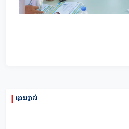
ផ្សាយផ្ទាល់