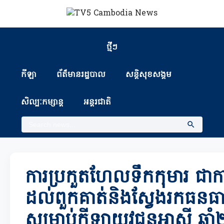
ថ្មីៗ
កីឡា
ព័ត៏មានរដ្ឋបាល
សន្តិសុខសង្គម
សិល្បៈកម្សាន្ត
អន្តរជាតិ
ការប្រកួតហែលទឹកកុមារ ជាក
ដល់ពួកគាត់និងស្វែងរកធនធាន
សម្រាប់កីឡាយុវជនអាស៊ី ឆ្ន