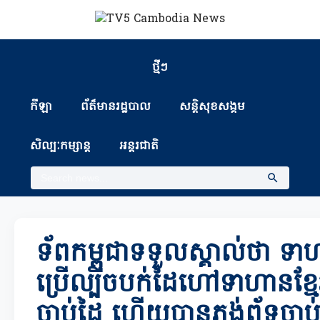
ថ្មីៗ
កីឡា
ព័ត៏មានរដ្ឋបាល
សន្តិសុខសង្គម
សិល្បៈកម្សាន្ត
អន្តរជាតិ
ទ័ពកម្ពុជាទទួលស្គាល់ថា ទ
ប្រើល្បិចបក់ដៃហៅទាហានខ្
ចាប់ដៃ ហើយបានភ្ជង់ព័ទ្ធចាប់ខ