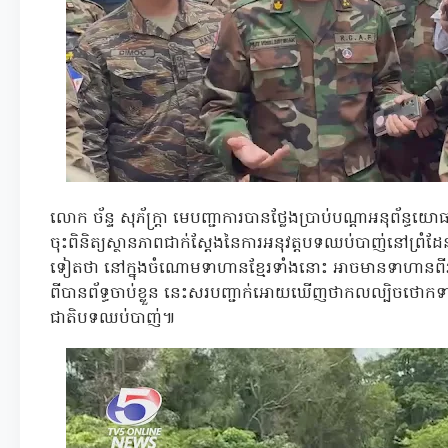
លោក ច័ន្ទ សុភ័ក្ដ្រា មេបញ្ជាការបានថ្លែងប្រាប់បណ្ដាអនុព័
ចុះពិនិត្យស្ថានភាពជាក់ស្ដែងនៃការអនុវត្តបទឈប់បាញ់នៅព្រំដ
ទៀតថា នៅក្នុងចំណោមទាហានខ្មែរទាំងនោះ អាចមានទាហានពីរនាក
ពីបានព័ទ្ធចាប់ខ្លួន នេះសរបញ្ជាក់អោយឃើញថាកលល្បិចថោកទា
ជាតិបទឈប់បាញ់៕