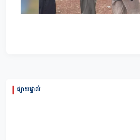
ផ្សាយផ្ទាល់