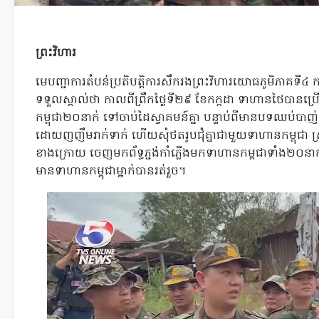
ព្រះវិហារ
មេបញ្ជាការតំបន់ប្រតិបត្តិការសឹករងព្រះវិហារយោធភូមិភាគទី៤
ទទួលស្គាល់ថា កាលពីព្រឹកថ្ងៃទី២៩ ខែកក្កដា ទាហានថៃបា
កម្ពុជា២០នាក់ ទៅចាប់ដៃស្វាគមន៍គ្នា បន្ទាប់ពីមានបទឈប់ប
ដោយញញឹមរាក់ទាក់ ហើយសុំថតរូបជុំគ្នាជាមួយទាហានកម្ពុជា ស្រ
ខាងក្រោយ ចេញមកព័ទ្ធភ្ជង់កាំភ្លើងមកទាហានកម្ពជាទាំង២០នាក់ អ
មានទាហានកម្ពុជាម្នាក់បានរត់រួច។