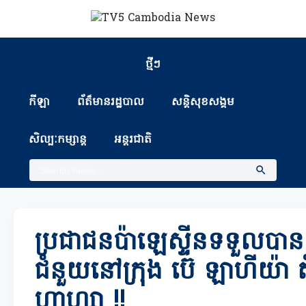
ថ្មីៗ
កីឡា
ព័ត៏មានរដ្ឋបាល
សន្តិសុខសង្គម
សិល្បៈកម្សាន្ត
អន្តរជាតិ
ប្រជាជនប៉ាឡេស្ទីនទទួលបានការ
ជំនួយនៅក្រុង ប៊េ ឡាហីយ៉ា ត
ហ្គាហ្សា !!