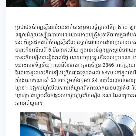
ប្រជាជនប៉ាឡេស្ទីនរាប់រយនាក់បានប្រមូលផ្តុំគ្នានៅទីក្រុង ប៊េ ឡ
ទទួលជំនួយស្បៀងអាហារ។ យោងតាមមន្ត្រីសុខាភិបាលក្នុងតំបន
នេះ ចំនួនជនជាតិប៉ាឡេស្ទីនដែលស្លាប់ដោយការវាយប្រហាររបស់អី
បានកើនលើសពី 6 ម៉ឺននាក់ហើយ ក្នុងនោះចំនួនអ្នកស្លាប់ដោយសារ
បានកើនឡើងជារៀងរាល់ថ្ងៃ ដោយបច្ចុប្បនុ្ន កើនដល់ប្រមាណ 14
យោងតាមទិន្នន័យ កាលពីខែមករា កុមារចំនួន 2846 នាក់ត្រូវបានធ្វ
ដែលជាតួលេខកើនឡើងច្រើនជាងទ្វេដងដល់ 5870 នៅក្នុងខែមិថ
យ៉ាងហោចណាស់ 63 នាក់ រួមទាំងកុមារ 24 នាក់ដែលមានអាយុក្
ឃ្លាន។ អង្គការឃ្លាំមើលភាពអត់ឃ្លានពិភពលោកបានបញ្ជាក់ថា វិបត្
ហ្គាហ្សា ជាមួយនឹងកង្វះអាហារូបត្ថម្ភកើនឡើង ខណៈដែលកុមារអា
ភាពអត់ឃ្លាន។