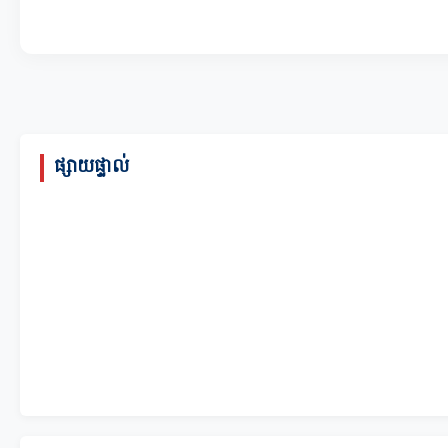
ផ្សាយផ្ទាល់