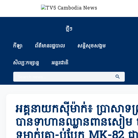
ថ្មីៗ
កីឡា
ព័ត៏មានរដ្ឋបាល
សន្តិសុខសង្គម
សិល្បៈកម្សាន្ត
អន្តរជាតិ
អគ្គនាយកស៊ីម៉ាក់៖ ប្រាសាទព្រ
បានទាហានឈ្លានពានសៀម ប្រ
ទម្លាក់គ្រា-ប់បែក MK-82 ជាច