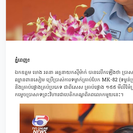
ភ្នំពេញ៖
ឯកឧត្តម ហេង រតនា អគ្គនាយកស៊ីម៉ាក់ បានលើកឡើងថា ប្រាសា
ឈ្លានពានសៀម ប្រើប្រាស់ការទម្លាក់គ្រាប់បែក MK-82 (ទម្ងន់
និងគ្រាប់ផ្លោងគ្រប់ប្រភេទ ជាពិសេស គ្រាប់ផ្លោង ១៥៥ មីលីម៉
កម្ទេចប្រាសាទព្រះវិហារជាបេតិកភណ្ឌពិភពលោកមួយនេះ។