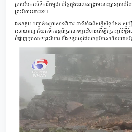
គ្រាប់បែកលើទឹកដីកម្ពុជា ប៉ុន្តែក្នុងពេលសង្គ្រាមនោះគ្មានគ្រា
ព្រះវិហារនោះទេ។
ឯកឧត្តម បញ្ជាក់៖«ប្រាសាទវិហារ ជាទីតាំងដ៏សក្តិសិទ្ធបំផុត ស
សោយរាជ្យ ក៏យកទឹកមន្តពីប្រាសាទព្រះវិហារដើម្បីប្រោះព្រំរិទ
បំផ្លាញប្រាសាទព្រះវិហារ នឹងទទួលនូវផលកម្មវិនាសហិនហោ