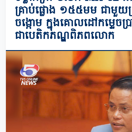
គ្រាប់ផ្លោង ១៥៥មម ជាមួយគ
ចង្កោម ក្នុងគោលដៅកម្ទេចប្
ជាបេតិកភណ្ឌពិភពលោក