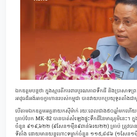
ឯកឧត្តមបន្តថា ក្នុងស្មារតីការពារបូរណភាពទឹកដី និងប្រាសាទព្រះវ
អាវុធដ៏អង់អាចក្លាហានរបស់កម្ពុជា បានវាយបកប្រយុទ្ធតតាំ
បើតាមឯកឧត្តមអគ្គនាយកស៊ីម៉ាក់ រយៈពេលជាង៥០ឆ្នាំមកហើ
គ្រាប់បែក MK-82 បានបាត់សំឡេងផ្ទុះទឹកដីនៃមាតុភូមិនេះ។ ក្
ចំនួន ៩១៩,៦២២ (៩សែន១ម៉ឺន៩ពាន់៦រយ២២) គ្រាប់ ត្រូវបា
ទីតាំង ដោយមានយន្តហោះទម្លាក់ចំនួន ១១៥,៨៨៦ (១សែន១ម