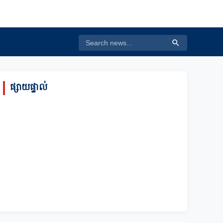
ផ្សាយផ្ទាល់