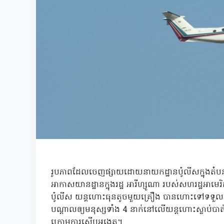
រូបភាពដែលចេញផ្សាយដោយនាយកដ្ឋានប៉ូលីសក្នុងតំបន
អាកាសយានដ្ឋានក្នុងរដ្ឋ អារីហ្សូណា របស់សហរដ្ឋអាម
ប៉ូលីស យន្តហោះធុនតូចមួយគ្រឿង បានហោះទៅទទួលអ្នកជំ
បណ្តាលឲ្យមនុស្សទាំង 4 នាក់នៅលើយន្តហោះស្លាប់បាត់
ក្រោមការស៊ើបអង្កេត។