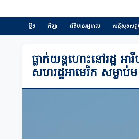
ថ្មីៗ
កីឡា
ព័ត៏មានរដ្ឋបាល
សន្តិសុខសង្គ
ធ្លាក់យន្តហោះនៅរដ្ឋ អារ
សហរដ្ឋអាមេរិក សម្លាប់ម