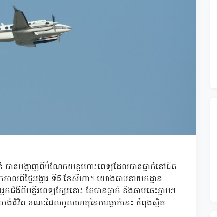
់ បានបង្ហាញពីបំណែកយន្តហោះពេទ្យដែលបានធ្លាក់នៅជិត
េរិកកាលពីថ្ងៃអង្គារ ទី5 ខែសីហា។ យោងតាមនាយកដ្ឋាន
ងឺពីមន្ទីរពេទ្យក្បែរនោះ តែបានធ្លាក់ និងឆាបឆេះភ្លាមៗ
បង់ជិវិត ខណៈដែលមូលហេតុនៃការធ្លាក់នេះ កំពុងស្ថិត