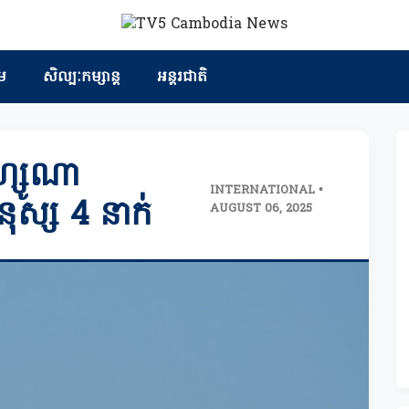
ម
សិល្បៈកម្សាន្ត
អន្តរជាតិ
ីហ្សូណា
INTERNATIONAL •
នុស្ស 4 នាក់
AUGUST 06, 2025