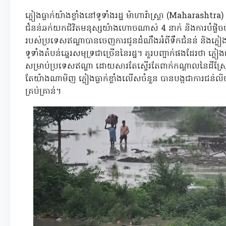
ភ្លៀងធ្លាក់យ៉ាងខ្លាំងនៅទូទាំងរដ្ឋ ម៉ាហារ៉ាស្ត្រា (Maharasht
ជំនន់ឆក់យកជិវិតមនុស្សយ៉ាងហោចណាស់ 4 នាក់ និងការបំផ្លិចប
របស់ប្រទេសឥណ្ឌាបានចេញការជូនដំណឹងអំពីទឹកជំនន់ និងភ្លៀងធ្ល
ទូទាំងតំបន់ឆ្នេរសមុទ្រជាច្រើននៃរដ្ឋ។ គួរបញ្ជាក់ផងដែរថា ភ្លៀង
សម្រាប់ប្រទេសឥណ្ឌា ដោយសារតែស្ទើរតែពាក់កណ្តាលនៃដីស្រែរបស
តែយ៉ាងណាមិញ ភ្លៀងធ្លាក់ខ្លាំងលើសចំនួន បានបង្កជាការជន់លិចយ
គ្រប់គ្រាន់។