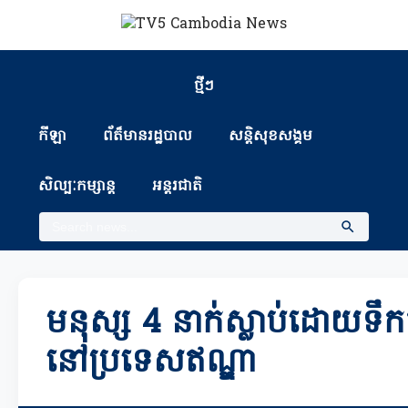
ថ្មីៗ
កីឡា
ព័ត៏មានរដ្ឋបាល
សន្តិសុខសង្គម
សិល្បៈកម្សាន្ត
អន្តរជាតិ
មនុស្ស 4 នាក់ស្លាប់ដោយទឹក
នៅប្រទេសឥណ្ឌា