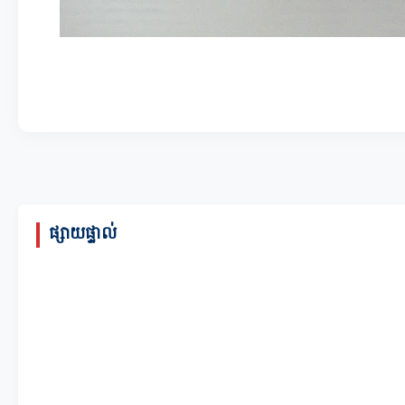
ផ្សាយផ្ទាល់