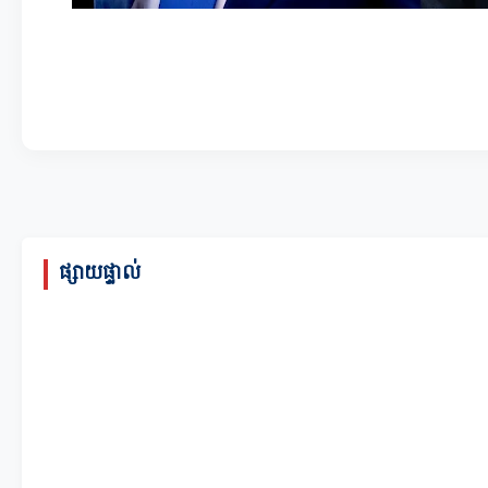
ផ្សាយផ្ទាល់