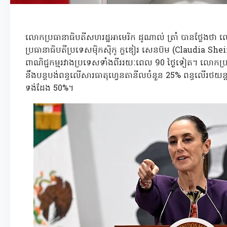
លោកប្រធានាធិបតីសហរដ្ឋអាមេរិក ដូណាល់ ត្រាំ បានថ្លែង
ប្រធានាធិបតីប្រទេសម៉ិកស៊ិកូ ក្លឌៀរ សេនប៊ម (Claudia Shei
ពាណិជ្ជកម្មរវាងប្រទេសទាំងពីររយៈពេល 90 ថ្ងៃទៀត។ លោកប្រធាន
នឹងបន្តបង់ពន្ធលើសារធាតុហ្វេនតានីលចំនួន 25% ពន្ធលើរថយន
ទង់ដែង 50%។