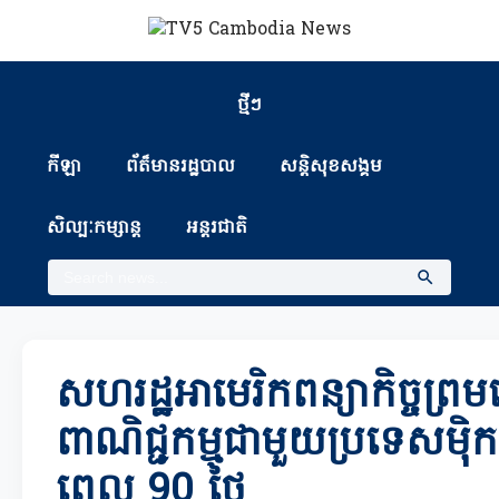
ថ្មីៗ
កីឡា
ព័ត៏មានរដ្ឋបាល
សន្តិសុខសង្គម
សិល្បៈកម្សាន្ត
អន្តរជាតិ
សហរដ្ឋអាមេរិកពន្យាកិច្ចព្រម
ពាណិជ្ជកម្មជាមួយប្រទេសម៉ិក
ពេល 90 ថ្ងៃ