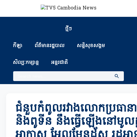
ថ្មីៗ
កីឡា
ព័ត៏មានរដ្ឋបាល
សន្តិសុខសង្គម
សិល្បៈកម្សាន្ត
អន្តរជាតិ
ជំនួបកំពូលរវាងលោកប្រធានាធិ
និងពូទីន នឹងធ្វើឡើងនៅមូលដ
អាកាស អែលមែនដ័ស រដ្ឋអាឡ