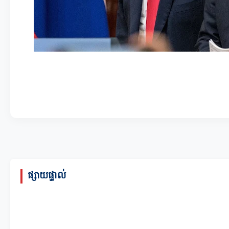
ផ្សាយផ្ទាល់