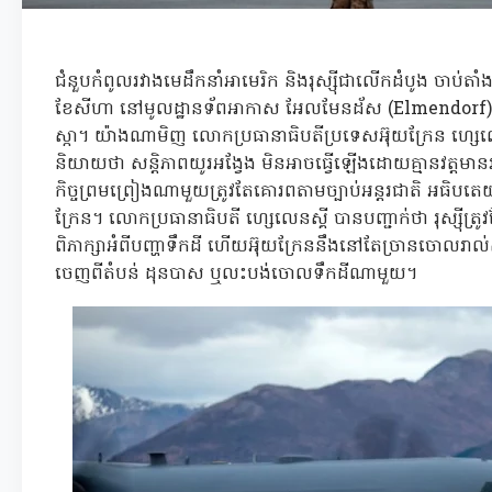
ជំនួបកំពូលរវាងមេដឹកនាំអាមេរិក និងរុស្ស៊ីជាលើកដំបូង ចាប់តាំងពី
ខែសីហា នៅមូលដ្ឋានទ័ពអាកាស អែលមែនដ័ស (Elmendorf) ក្រ
ស្កា។ យ៉ាងណាមិញ លោកប្រធានាធិបតីប្រទេសអ៊ុយក្រែន ហ្សេលេន
និយាយថា សន្តិភាពយូរអង្វែង មិនអាចធ្វើឡើងដោយគ្មានវត្តមា
កិច្ចព្រមព្រៀងណាមួយត្រូវតែគោរពតាមច្បាប់អន្តរជាតិ អធិបត
ក្រែន។ លោកប្រធានាធិបតី ហ្សេលេនស្គី បានបញ្ជាក់ថា រុស្ស៊
ពិភាក្សាអំពីបញ្ហាទឹកដី ហើយអ៊ុយក្រែននឹងនៅតែច្រានចោលរាល់
ចេញពីតំបន់ ដុនបាស ឬលះបង់ចោលទឹកដីណាមួយ។