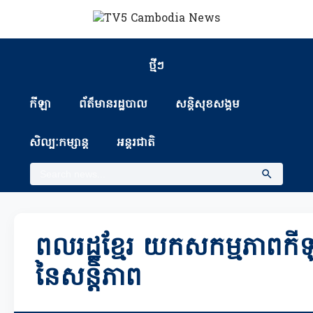
ថ្មីៗ
កីឡា
ព័ត៏មានរដ្ឋបាល
សន្តិសុខសង្គម
សិល្បៈកម្សាន្ត
អន្តរជាតិ
ពលរដ្ឋខ្មែរ យកសកម្មភាពកី
នៃសន្ដិភាព