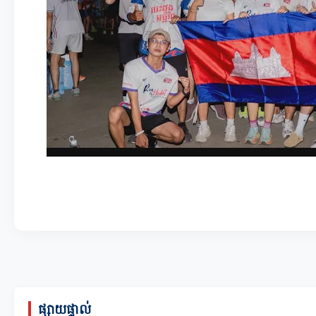
ផ្សាយផ្ទាល់