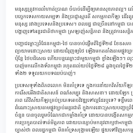
មនុស្សត្រូវការលំហាត់ប្រាណ ចំបាច់ដើម្បីឲ្យមានសុខភាពល្អ។
បច្ចេកទេសកាយសម្បទា និងប្រាជ្ញាស្មារតី សកម្មភាពកីឡា ដើរត
មនុស្ស រវាងប្រទេសនិងប្រទេស។ ពលរដ្ឋ ជាច្រើននៅកម្ពុជា ប
បង្ហាញទៅអន្ដរជាតិថាកម្ពុជា ស្រឡាញ់សន្ដិភាព និងត្រូវការសន្ដ
បញ្ហាជម្លោះព្រំដែនកម្ពុជា-ថៃ បានចាប់ផ្ដើមពីថ្ងៃទី២៨ ខែឧសភា
ព្យាយាមដោះស្រាយ ដោយជំរុញឲ្យថៃ ឡើងមកតតាំងតាមផ្លូវច្បាប់ន
ប៉ុន្ដែ ថៃបដិសេធ ហើយបន្ដឈ្លោះជាមួយកម្ពុជា ខ្លាំងឡើងៗ។ 
បាញ់មកលើកងទ័ពកម្ពុជា រហូតដល់យប់ថ្ងៃទី២៨ ឆ្លងចូលថ្ងៃទី២៩ ខ
ទាំង២ ទទួលយកបទឈប់បាញ់។
ប្រទេសទូទាំងពិភពលោក មិនគាំទ្រទេ ក្នុងការនាំយកវិស័យកី
ការើសអើងជាតិសាសន៍ ពណ៌សម្បុរ និងសាសនា។ ដោយឡែក ប្រស
ភាព តើវិស័យកីឡាគ្រប់ប្រភេទអាចវិវឌ្ឍទៅល្អដែរឬទេ? ទន្ទឹមពេល
ដំណោះស្រាយតាមផ្លូវច្បាប់អន្ដរជាតិ ក្នុងការដោះស្រាយបញ្ហា
ចំនួន បានចូលរួមចំណែកជាកម្លាំងគាំទ្រ ដោយបានបង្កើតសកម្មភាពកី
ការប្រកួតបាល់ទាត់មិត្តភាព ដោយបានភ្ជាប់មកនូវពាក្យថា«កម្ពុជា
ច្បាស់ថា ពលរដ្ឋកម្ពុជា មិនគាំទ្រសង្គ្រាមឡើយ ផ្ទុយទៅវិញសកម