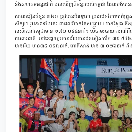
និងសហគមអន្ដរជាតិ បានឃើញពីឆន្ទៈរបស់កម្ពុជា ដែលចង់បានស
សាលារៀនចំនួន ៣២០ ត្រូវបានបិទទ្វារ។ ប្រជាជនបែកបាក់គ្រួស
សិក្សា។ រូបភាពទាំងនេះ ជាផលវិបាកនៃសង្គ្រាម។ ជាក់ស្ដែង គិត
សសឹកនៅកម្ពុជាមាន ១៧២ ០៩៤នាក់។ បើតាមរបាយការណ៍ពីលោកជំ
ការពារជាតិ នៅខេត្តឧត្តរមានជ័យមានជនភៀសសឹក ៣៩ ៥៤៦នាក
មានជ័យ មាន៣៥ ០៥៧នាក់, ពោធិ៍សាត់ មាន ៣ ០២៦នាក់ ន