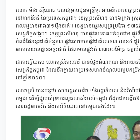
លោក ម៉ាង ស៊ីណេត បានជម្រាបជូនមន្រ្តីទូតអាមេរិកថាខេត្តព្រ
នៅភាគនីរតី នៃប្រទេសកម្ពុជា។ ខេត្តព្រះសីហនុ មាន៦ក្រុង ស្
ពលរដ្ឋមានជាង៣១ម៉ឺននាក់។ ខេត្តមានឆ្នេរសមុទ្រប្រវែង ១៧៥
សេដ្ឋកិច្ចសង្គម។ ខេត្តព្រះសីហនុ មានផ្លូវគមនាគមន៍ដូចជា៖ ផ្លូវទឹ
កំពង់ផែអន្តរជាតិចំនួន៣ ផ្លូវគោកមានផ្លូវជាតិលេខ៣ លេខ៤ ផ្ល
អាកាសយានដ្ឋានអន្តរជាតិ ដែលមានផ្លូវរត់ ៣៣០០ម៉ែត្រ តភ្ជ
ជាការឆ្លើយតប លោកស្រីភារៈធារី បានថ្លែងអំណគុណ និងវាយតម្លៃខ
សេដ្ឋកិច្ចកម្ពុជា ដែលនឹងក្លាយជាប្រទេសមានចំណូលមធ្យមកម្រិ
នៅឆ្នាំ២០៥០។
លោកស្រី បានបន្តថា សហរដ្ឋអាមេរិក ទាំងរដ្ឋាភិបាល និងវិស័យ
កម្ពុជា ដើម្បីជួយគាំទ្រការលូតលាស់របស់កម្ពុជា ក៏ដូចជាបង្កើត
សហរដ្ឋអាមេរិក និងការវិនិយោគនៅកម្ពុជាផងដែរ៕