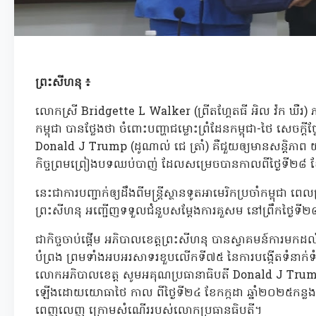
ព្រះសីហនុ ៖
លោកស្រី Bridgette L Walker (ព្រីតហ្គែតធី អិល វ៉ក ឃឺរ) ភារ
កម្ពុជា បានថ្លែងថា ចំពោះបញ្ហាជម្លោះព្រំដែនកម្ពុជា-ថៃ សេចក្ត
Donald J Trump (ដូណាល់ ជេ ត្រាំ) គឺជួយឲ្យមានសន្តិភាព យូរអង
កិច្ចព្រមព្រៀងបទឈប់បាញ់ ដែលសម្រេចបានកាលពីថ្ងៃទី២៨ ខែ
នេះជាការបញ្ជាក់ឲ្យដឹងពីមន្រ្តីស្ថានទូតអាមេរិកប្រចាំកម្ពុជា
ព្រះសីហនុ អញ្ជើញទទួលជំនួបសម្តែងការគួសម នៅព្រឹកថ្ងៃទី
ជាកិច្ចចាប់ផ្តើម អភិបាលខេត្តព្រះសីហនុ បានស្វាគមន៍ការមកដល
បំព្រង ព្រមទាំងអបអរសាទរខួបលើកទី៧៥ នៃការបង្កើតទំនាក់ទំ
លោកអភិបាលខេត្ត សូមអគុណប្រធានាធិបតី Donald J Trump ក
ឡើងដោយយោធាថៃ កាល ពីថ្ងៃទី២៤ ខែកក្កដា ឆ្នាំ២០២៥កន្លង
ពេញលេញ ក្រោមសំណើររបស់លោកប្រធានធិបតី។