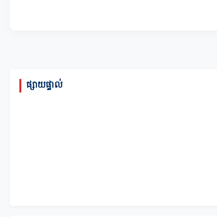
ផ្សាយផ្ទាល់