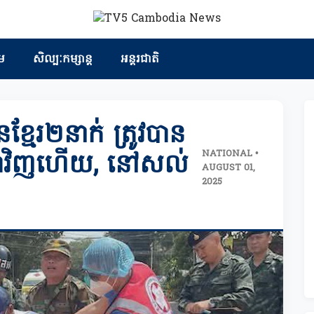
ម
សិល្បៈកម្សាន្ត
អន្តរជាតិ
្មែរ២នាក់ ត្រូវបាន
NATIONAL •
ពុជាវិញហើយ, នៅសល់
AUGUST 01,
2025