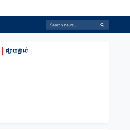
ផ្សាយផ្ទាល់