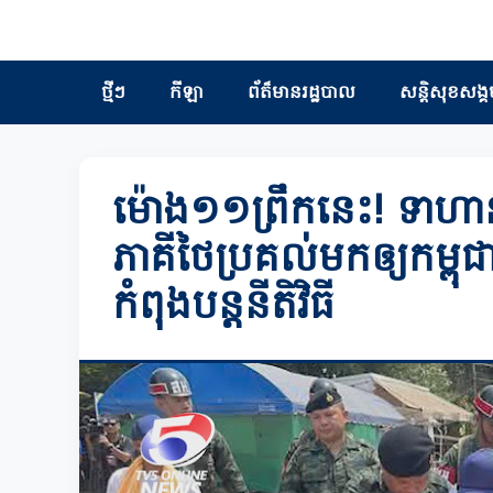
ថ្មីៗ
កីឡា
ព័ត៏មានរដ្ឋបាល
សន្តិសុខសង្គ
ម៉ោង១១ព្រឹកនេះ! ទាហានខ
ភាគីថៃប្រគល់មកឲ្យកម្
កំពុងបន្ដនីតិវិធី