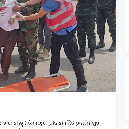
ទាហានកម្ពុជាចំនួន២រូប ត្រូវបានភាគីថៃប្រគល់ត្រឡប់