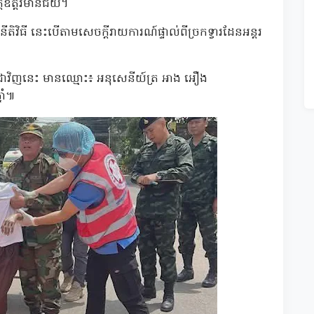
ត្តឧត្តរមានជ័យ។
ធី នេះបើតាមសេចក្ដីរាយការណ៍ផ្ទាល់ពីច្រកទ្វារដែនអន្ដរ
ពុជាវិញនេះ មានឈ្មោះ៖ អនុសេនីយ៍ត្រ អាង អឿង
នាំ៕