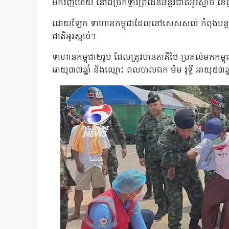
មកវិញហើយ នៅឯច្រកទ្វារព្រំដែនអន្ដរជាតិអូរស្មាច់ ខេ
ដោយឡែក ទាហានកម្ពុជាដែលនៅសេសសល់ កំពុងបន្ដនីតិវិ
ជាតិអូរស្មាច់។
ទាហានកម្ពុជា២រូប ដែលត្រូវបានភាគីថៃ ប្រគល់មកកម្
អាយុ៣៧ឆ្នាំ និងឈ្មោះ ពលបាលឯក ម៉ម វុទ្ធី អាយុ៥៣ឆ្