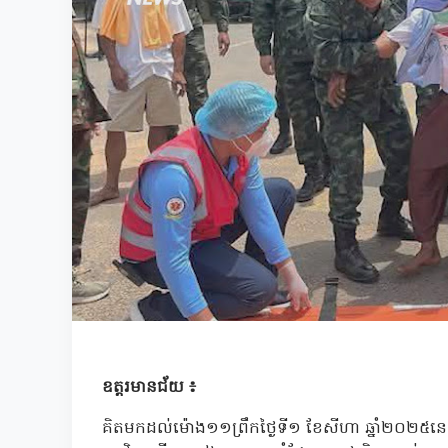
ឧត្តរមានជ័យ ៖
គិតមកដល់ម៉ោង១១ព្រឹកថ្ងៃទី១ ខែសីហា ឆ្នាំ២០២៥នេះ 