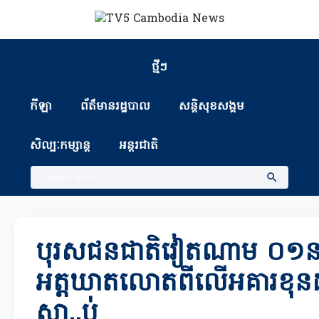
ថ្មីៗ
កីឡា
ព័ត៏មានរដ្ឋបាល
សន្តិសុខសង្គម
សិល្បៈកម្សាន្ត
អន្តរជាតិ
បុរសជនជាតិវៀតណាម ០១នាក់
អត្តឃាតលោតពីលើអគារខុនដ
ស្លា..ប់