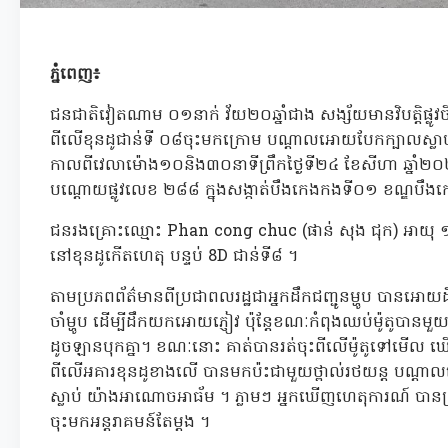
ភ្នំពេញ៖
ជនជាតិវៀតណាម ០១នាក់ វ័យ២០ឆ្នាំជាង សង្ស័យមានវិបត្តិផ្លូវចិ
ពីលើខុនដូជាន់ទី ០៨ចុះមកក្រោម បណ្តាលអោយបែកក្បាលស្លាប់ ។
កាលពីវេលាម៉ោង១០និង៣០នាទីព្រឹកថ្ងៃទី២៤ ខែសីហា ឆ្នាំ២
បណ្តោយផ្លូវលេខ ២៨៨ ក្នុងសង្កាត់បឹងកេងកងទី០១ ខណ្ឌបឹងក
ជនរងគ្រោះឈ្មោះ Phan cong chuc (ផាន់ សុង ជុក) អាយុ ១៩ឆ
នៅខុនដូកើតហេតុ បន្ទប់ 8D ជាន់ទី៨ ។
តាមប្រភពព័ត៌មានពីប្រជាពលរដ្ឋជាអ្នកដឹកជញ្ជូនម្ហូប បានអោយដ
ចាំម្ហូប ដើម្បីដឹកយកអោយភ្ញៀវ ប៉ុន្តែខណៈកំពុងឈប់ម៉ូតូបានមួ
ដូចឡានបុកគ្នា។ ខណៈនោះ គាត់បានរត់ចុះពីលើម៉ូតូទៅមើល ឃ
ពីលើអគារខុនដូខាងលើ បានមកប៉ះជាមួយថ្ពាល់រថយន្ត បណ្
ស្លាប់ យ៉ាងអាណោចអាធ័ម ។ ភ្លាមៗ អ្នកឃើញហេតុការណ៍ បានប្
ចុះមកអន្តរាគមន៍តែម្តង ។