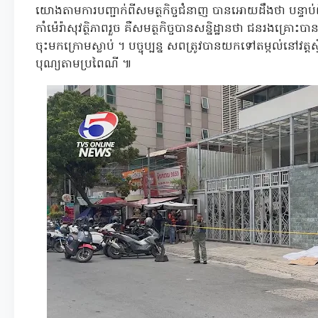
យោងតាមការបញ្ជាក់ពីសមត្ថកិច្ចជំនាញ បានអោយដឹងថា បន្ទាប់ព
កាំម៉េរ៉ាសុវត្ថិភាពរួច គឺសមត្ថកិច្ចបានសន្និដ្ឋានថា ជនរងគ្រោះប
ចុះមកក្រោមស្លាប់ ។ បច្ចុប្បន្ន សពត្រូវបានយកទៅតម្កល់នៅវត្តស្
បុណ្យតាមប្រពៃណី ៕