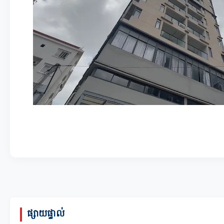
ផ្សាយផ្ទាល់