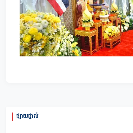
ផ្សាយផ្ទាល់