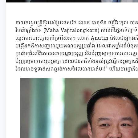
នាយករដ្ឋមន្ត្រីថ្មីរបស់ប្រទេសថៃ លោក អានុទីន ចន្ទ័វីរៈកុល
វីចារ៉ាឡាំងកន (Maha Vajiralongkorn) កាលពីថ្ងៃអាទិត្យ ទី
ឈ្នះការបោះឆ្នោតគាំទ្រពីសភា។ លោក Anutin ដែលជាអ្នកអភិរក
បង្កើតកតិកាសញ្ញាជាមួយគណបក្សប្រឆាំង ដែលជាកម្លាំងធំបំផុត
ប្រជាមតិលើវិសោធនកម្មរដ្ឋធម្មនុញ្ញ និងជំរុញឲ្យមានការបោះ
ជំរុញឲ្យមានការរួបរួមគ្នា ដោយថាភាគីទាំងអស់ត្រូវធ្វើការរួមគ្នា
ដែលអាចទូទាត់សងនូវឱកាសដែលបានបាត់បង់" ហើយថារដ្ឋាភិបាលន