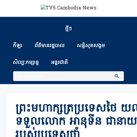
ថ្មីៗ
កីឡា
ព័ត៏មានរដ្ឋបាល
សន្តិសុខសង្គម
សិល្បៈកម្សាន្ត
អន្តរជាតិ
ព្រះមហាក្សត្រប្រទេសថៃ យល
ទទួលលោក អានុទីន ជានាយករដ្ឋម
របស់ប្រទេសថាំ