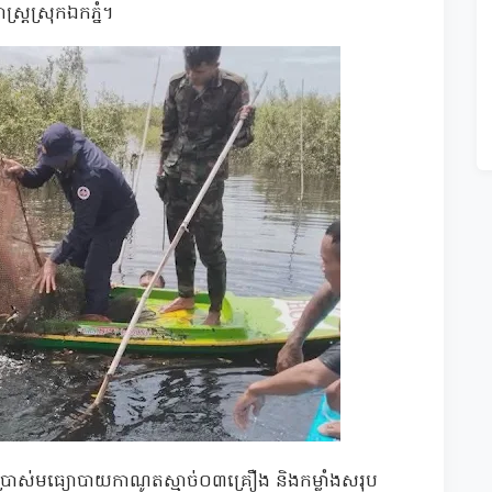
្ត្រស្រុកឯកភ្នំ។
ើប្រាស់មធ្យោបាយកាណូតស្មាច់០៣គ្រឿង និងកម្លាំងសរុប