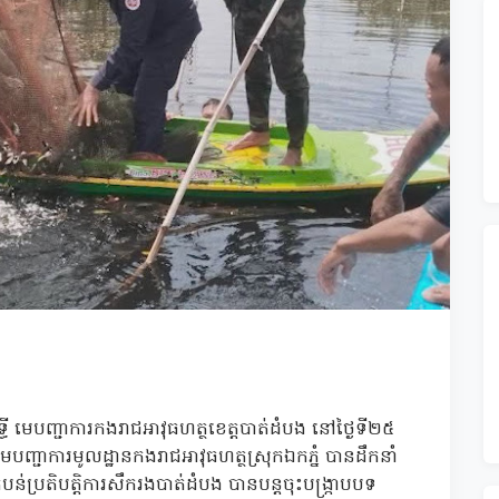
 មេបញ្ជាការកងរាជអាវុធហត្ថខេត្តបាត់ដំបង នៅថ្ងៃទី២៥
បញ្ជាការមូលដ្ឋានកងរាជអាវុធហត្ថស្រុកឯកភ្នំ បានដឹកនាំ
ប្រតិបត្តិការសឹករងបាត់ដំបង បានបន្តចុះបង្រ្កាបបទ