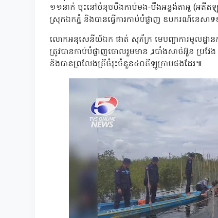
១១នាក់ ចុះនៅចំនុចបឹងកាប់មង-បឹងអន្លង់តាអួ (អតីតឡ
ស្រុកឯកភ្នំ និងបានធ្វើការកាប់បំផ្លាញ ឧបករណ៍នេសា
លោកអនុសេនីយ៍ឯក ផាត់ សុភ័ក្រ មេបញ្ជាការមូលដ្ឋានកង
ត្រូវបានកាប់បំផ្លាញចោលរួមមាន ,របាំងសាច់អ៊ួន ប្រវ
និងបានព្រលែងត្រីចំរុះចំនួន៤០គីឡូក្រាមផងដែរ៕