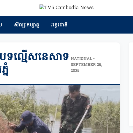
ម
សិល្បៈកម្សាន្ត
អន្តរជាតិ
ក្រាបបទល្មើសនេសាទ
NATIONAL •
SEPTEMBER 26,
្នំ
2025