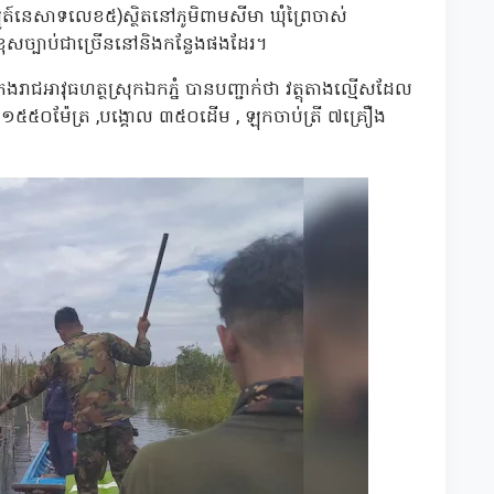
ូត៍នេសាទលេខ៥)ស្ថិតនៅភូមិពាមសីមា ឃុំព្រៃចាស់
ទខុសច្បាប់ជាច្រើននៅនិងកន្លែងផងដែរ។
រាជអាវុធហត្ថស្រុកឯកភ្នំ បានបញ្ជាក់ថា វត្ថុតាងល្មើសដែល
ែង ១៥៥០ម៉ែត្រ ,បង្គោល ៣៥០ដើម , ឡុកចាប់ត្រី ៧គ្រឿង