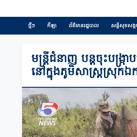
ថ្មីៗ
កីឡា
ព័ត៏មានរដ្ឋបាល
សន្តិសុខសង្គ
មន្ត្រីជំនាញ បន្តចុះបង្
នៅក្នុងភូមិសាស្ត្រស្រុកឯកភ