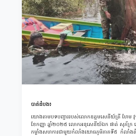
បាត់ដំបង៖
យោងតាមបទបញ្ជាររបស់លោកឧត្តមសេនីយ៍ត្រី ហែម វុទ្ធី
ខែកញ្ញា ឆ្នាំ២០២៥ លោកអនុសេនីយ៍ឯក ផាត់ សុភ័ក្រ មេ
កម្លាំងសហការជាមួយកំលាំងយោធភូមិភាគទី៥ កំលាំងតំបន់