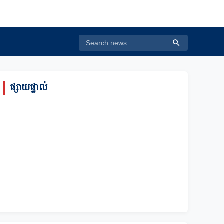
ផ្សាយផ្ទាល់