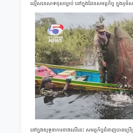
ល្មើសនេសាទខុសច្បាប់ នៅក្នុងដែនសមត្ថកិច្ច ក្នុងភូមិសាស
នៅក្នុងយុទ្ធនាការខាងលើនេះ សមត្ថកិច្ចជំនាញបានប្រ