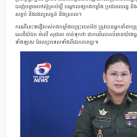
បាញ់ចម្ពាមកៅស៊ូគ្រាប់ឃ្លី បណ្តាលឲ្យកងកម្លាំង ប្រជាពលរដ្ឋ 
សន្លប់ និងរងរបួសធ្ងន់ និងស្រាល។
ករណីនេះទង្វើរបស់កងកម្លាំងចម្រុះរបស់ថៃ ត្រូវបានអ្នកនាំពាក្យ
សេនីយ៍ឯក ម៉ាលី សុជាតា ចាត់ទុកថា ជាការរំលោភបំពានយ៉ាងធ
ទាំងឡាយ ដែលប្រទេសទាំងពីរឯកភាពគ្នា៕