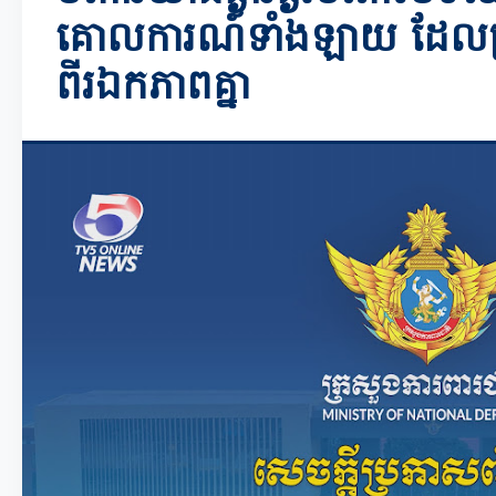
គោលការណ៍ទាំងឡាយ ដែលប
ពីរឯកភាពគ្នា