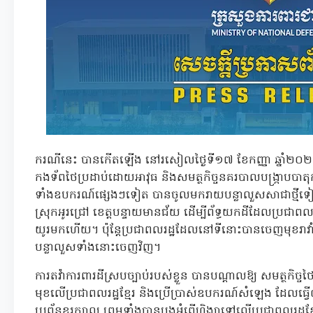
ករណីនេះ បានកើតឡើង នៅរសៀលថ្ងៃទី១៧ ខែកញ្ញា ឆ្នាំ២០
កងទ័ពថៃប្រដាប់ដោយអាវុធ និងសមត្ថកិច្ចនគរបាលបង្ក្រាបបាត
ទាំងឧបករណ៍ផ្សេងៗទៀត បានចូលមករាយបន្លាលួសសាជាថ្មីទៀត នៅក្
ស្រុកអូរជ្រៅ ខេត្តបន្ទាយមានជ័យ ដើម្បីព័ទ្ធយកដីដែលប្រជាព
យូរមកហើយ។ ប៉ុន្តែប្រជាពលរដ្ឋដែលនៅទីនោះបានចេញមុខរាវាំង 
បន្លាលួសទាំងនោះចេញវិញ។
ការតវ៉ាការពារដីស្របច្បាប់របស់ខ្លួន បានបណ្តាលឱ្យ សមត្ថកិច្ចថៃ
មុខលើប្រជាពលរដ្ឋខ្មែរ និងប្រើប្រាស់ឧបករណ៍សំឡេង ដែលធ្វ
ប្រព័ន្ធខួរក្បាល ព្រមទាំងបានបង្កអំពើហិង្សាទៅលើប្រជាពលរដ្ឋ