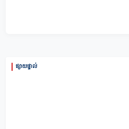
ផ្សាយផ្ទាល់