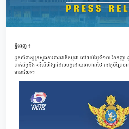
ភ្នំពេញ ៖
អ្នកនាំពាក្យក្រសួងការពារជាតិកម្ពុជា នៅយប់ថ្ងៃទី១៧ ខែកញ្ញា
ពាក់ព័ន្ធនឹង «អំពើហិង្សាដែលបង្កដោយទាហានថៃ នៅភូមិព្រៃចាន់ ឃ
មានជ័យ»។