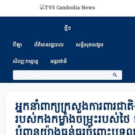
ថ្មីៗ
កីឡា
ព័ត៏មានរដ្ឋបាល
សន្តិសុខសង្គម
សិល្បៈកម្សាន្ត
អន្តរជាតិ
អ្នកនាំពាក្យក្រសួងការពារជាតិ
របស់កងកម្លាំងចម្រុះរបស់ថៃ
បំពានយ៉ាងធ្ងន់ធ្ងរចំពោះបទ