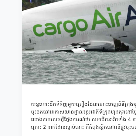
យន្តហោះដឹកទំនិញមួយគ្រឿងដែលហោះចេញពីទីក្រុងឌូបៃ
ចុះចតនៅអាកាសយានដ្ឋានអន្តរជាតិទីក្រុងហុងកុងនៅថ្ង
យោងតាមសេចក្តីថ្លែងការណ៍ថា សមាជិកនាវិកទាំង 4
គ្រោះ 2 នាក់ដែលស្លាប់នោះ គឺកំពុងស្ថិតនៅលើផ្លូវច