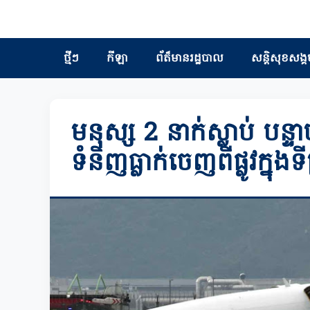
ថ្មីៗ
កីឡា
ព័ត៏មានរដ្ឋបាល
សន្តិសុខសង្គ
មនុស្ស 2 នាក់ស្លាប់ បន្
ទំនិញធ្លាក់ចេញពីផ្លូវក្នុង