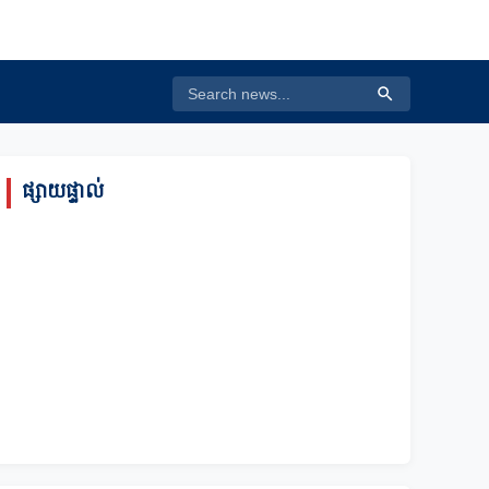
ផ្សាយផ្ទាល់