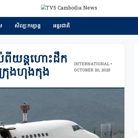
ម
សិល្បៈកម្សាន្ត
អន្តរជាតិ
ទាប់ពីយន្តហោះដឹក
INTERNATIONAL •
ទីក្រុងហុងកុង
OCTOBER 20, 2025