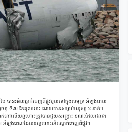
 បានរអិលធ្លាក់ចេញពីផ្លូវចូលទៅក្នុងសមុទ្រ អំឡុងពេល
ៃចន្ទ ទី20 ខែតុលានេះ ដោយបានសម្លាប់មនុស្ស 2 នាក់។
 នាក់នៅលើយន្តហោះត្រូវបានជួយសង្គ្រោះ ខណៈដែលជនរង
ុះចត អំឡុងពេលដែលយន្តហោះរអិលធ្លាក់ចេញពីផ្លូវ។