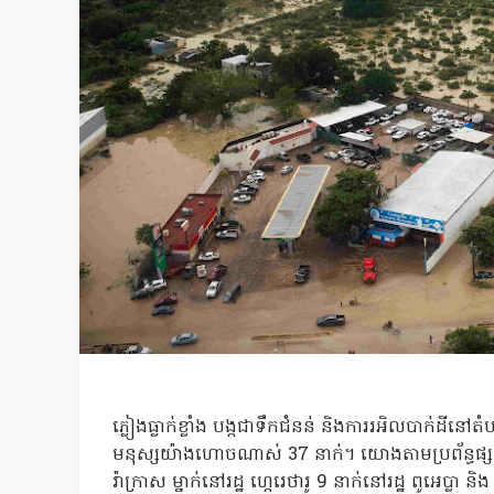
ភ្លៀងធ្លាក់ខ្លាំង បង្កជាទឹកជំនន់ និងការរអិលបាក់ដីន
មនុស្សយ៉ាងហោចណាស់ 37 នាក់។ យោងតាមប្រព័ន្ធផ្សព្វផ្ស
រ៉ាក្រាស ម្នាក់នៅរដ្ឋ ហ្កេរេថារូ 9 នាក់នៅរដ្ឋ ពូអេប្