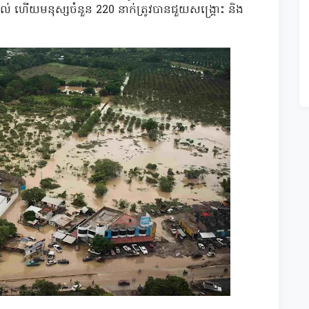
ពាល់ ហើយមនុស្សចំនួន 220 នាក់ត្រូវបានជួយសង្គ្រោះ និង