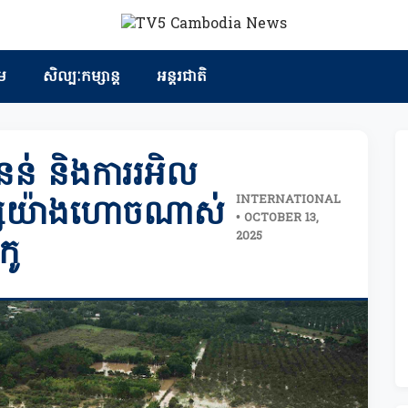
ម
សិល្បៈកម្សាន្ត
អន្តរជាតិ
កជំនន់ និងការរអិល
INTERNATIONAL
ុស្សយ៉ាងហោចណាស់
• OCTOBER 13,
2025
កូ