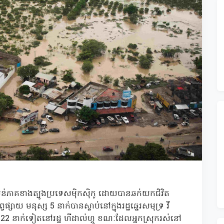
ៅតំបន់ភាគខាងត្បូងប្រទេសម៉ិកស៊ិកូ ដោយបានឆក់យកជិវិត
ាយ មនុស្ស 5 នាក់បានស្លាប់នៅក្នុងរដ្ឋឆ្នេរសមុទ្រ វី
លា និង 22 នាក់ទៀតនៅរដ្ឋ ហីដាល់ហ្គូ ខណៈដែលអ្នកស្រុករស់នៅ