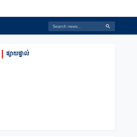
ផ្សាយផ្ទាល់