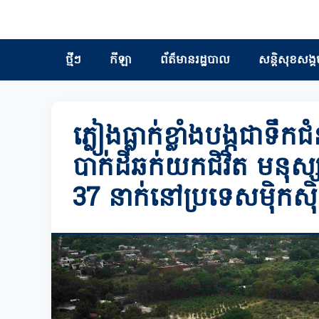
ថ្មីៗ
កីឡា
ព័ត៏មានរដ្ឋបាល
សន្តិសុខសង្គ
ភ្លៀងធ្លាក់ខ្លាំងបង្កជាទឹ
បាក់ដីឆក់យកជិវិត មន
37 នាក់នៅប្រទេសម៉ិកស៊ិ