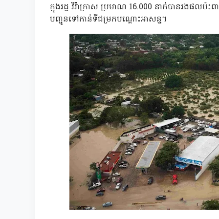
ក្នុងរដ្ឋ វីរ៉ាក្រាស ប្រមាណ 16.000 នាក់បានរងផលប៉ះ
បញ្ជូនទៅកាន់ទីជម្រកបណ្តោះអាសន្ន។