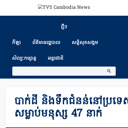
ថ្មីៗ
កីឡា
ព័ត៏មានរដ្ឋបាល
សន្តិសុខសង្គម
សិល្បៈកម្សាន្ត
អន្តរជាតិ
បាក់ដី និងទឹកជំនន់នៅប្រទេ
សម្លាប់មនុស្ស 47 នាក់