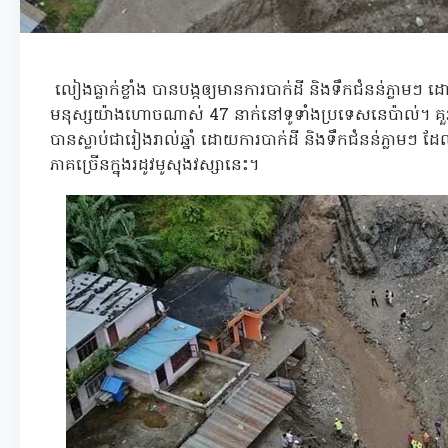
លៀងធ្លាក់ខ្លាំង បានបង្កឲ្យមានការបាក់ដី និងទឹកជំនន់ភ្លាមៗ ដ
មនុស្សយ៉ាងហោចណាស់ 47 នាក់នៅទូទាំងប្រទេសនេប៉ាល់។ គួរ
បានស្លាប់ជារៀងរាល់ឆ្នាំ ដោយការបាក់ដី និងទឹកជំនន់ភ្លាមៗ
ភាគច្រើនក្នុងរដូវមូសុងវស្សានេះ។