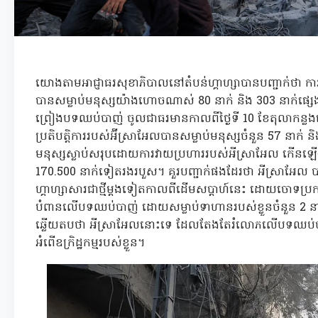
យោងតាមអាជ្ញាធរសុខាភិបាលនៅតំបន់ហ្គាហ្សាបានបញ្ជាក់ថា
បានសម្លាប់មនុស្សយ៉ាងហោចណាស់ 80 នាក់ និង 303 នាក់ផ្សេង
ព្រៀងបទឈប់បាញ់ ចូលជាធរមានកាលពីថ្ងៃទី 10 ខែតុលាកន្ល
ប្រតិបត្តិការរបស់អ៊ីស្រាអែលបានសម្លាប់មនុស្សចំនួន 57 នាក់
មនុស្សស្លាប់សរុបដោយការវាយប្រហាររបស់អីស្រាអែល កើនឡើ
170.500 នាក់ទៀតរងរបួស។ គួរបញ្ជាក់ផងដែរថា អីស្រាអែល
ហ្គាហ្សាសារជាថ្មីម្តងទៀតកាលពីដើមសប្តាហ៍នេះ ដោយចោទប្រ
បំពានលើបទឈប់បាញ់ ដោយសម្លាប់ទាហានរបស់ខ្លួនចំនួន 2 ន
ឆ្លើយតបថា អីស្រាអែលនោះទេ ដែលតែងតែរំលោភលើបទឈប់បាញ់ ប
អំពើឧក្រិដ្ឋកម្មរបស់ខ្លួន។