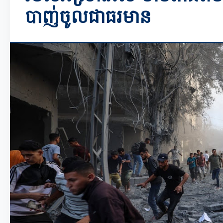
បាញ់ចូលជាធរមាន