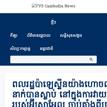
ថ្មីៗ
កីឡា
ព័ត៏មានរដ្ឋបាល
សន្តិសុខសង្គម
សិល្បៈកម្សាន្ត
អន្តរជាតិ
ពលរដ្ឋប៉ាឡេស្ទីនយ៉ាងហោ
នាក់បានស្លាប់ នៅក្នុងការវា
របស់អ៊ីស្រាអែល ចាប់តាំងព