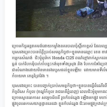
ក្រោមកិច្ចអន្តរាគមន៍ដោយកម្លាំងនគរបាលប៉ុស្តិ៍រកាខ្ពស់ ដែល
បុរសរងគ្រោះបានបំភ្លឺប្រាប់សមត្ថកិច្ចថា÷ខ្លួនមានឈ្មោះ ខេន 
កម្មករសំណង់ ជិះម៉ូតូម៉ាក Honda C125 ពណ៌ខ្មៅពាក់ស្លាកលេ
ធ្ងន់ បាក់បែកដុំបាក់កាំបន្ទះកង់មុខទាំងស្រុង និង បែកកាទែរ៌ប្រ
ជាសំណាងដោយមិនមានរងរបួសដល់ខ្លួនឡើយ ដោយមានទីលំនៅក្នុង
កំចាយមា ខេត្តព្រៃវែង ។
បុរសរងគ្រោះ បានបញ្ជាក់ប្រាប់សមត្ថកិច្ចថា÷ខ្លួនបានធ្វើដំណ
កិច្ចពិសេ កំបូល (ខណ្ឌ័កំបូល រាជធានីភ្នំពេញ) ពេលជិះម៉ូតូមកដល
ក្រោមស្ពានអាកាស សម្តេចធិបតី រួចក៏បត់ឆ្វេង ឡើងមកផ្លូវ មហា
ផ្លូវចូលអាកាសយាន្តដ្ធានតេជោ ខ្លួនក៏បត់ឆ្វេង ជិះតាមផ្លូវក្រវ