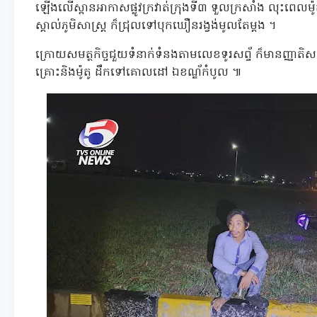
ឡើងលើស្ពានអាកាសផ្លូវក្រវាត់ក្រុងទី៣ ទួលក្រសាំង លុះពេលម៉ូត
ស្គាល់ភូមិសាស្ត្រ ក៏ជ្រុលទៅបុកឃឿនរង្វង់មូលតែម្តង ។
ក្រោយសមត្ថកិច្ចជួយទំនាក់ទំនងតាមលេខទូរសព្ទ័ ក៏មានញ្ញាតិ
គ្រោះនិងម៉ូតូ ដឹកទៅគោលដៅ ឯខណ្ឌ័កំបូល ៕