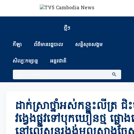
ថ្មីៗ
កីឡា
ព័ត៏មានរដ្ឋបាល
សន្តិសុខសង្គម
សិល្បៈកម្សាន្ត
អន្តរជាតិ
ដាក់ស្រាថ្នាំអស់កន្លះលីត្រ ជិះម
វង្វេងផ្លូវទៅបុកឃឿនថ្ម ផ្លោ
នៅលើសួនរង្វង់មូលស្វាងចែ