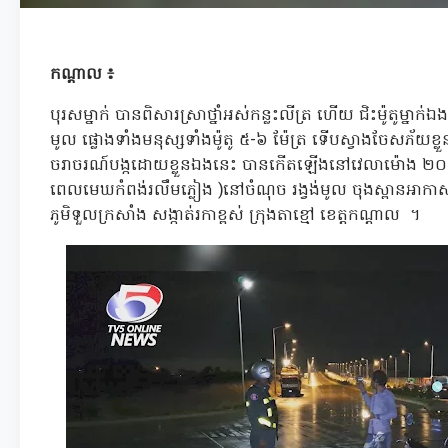
កណ្តាល ៖
បុរសម្នាក់ បានពិសារស្រាថ្នាំអស់កន្លះលីត្រ ហើយ ជិះម៉ូតូម្នាក់ឯ
មូល ផ្លោងទាំងមនុស្សទាំងម៉ូតូ ៥-៦ ម៉ែត្រ ទើបស្វាងចែសភ័យខ
ចរាចរណ៍បង្កដោយខ្លួនឯងនេះ បានកើតឡើងនៅវេលាម៉ោង ២០និ
ពេលមេឃកំពង់រលឹមភ្លៀង )នៅចំណុច រង្វង់មូល ចុងស្ពានអាកាសផ្លូវ
ភូមិទួលក្រសាំង សង្កាត់រកាខ្ពស់ ក្រុងតាខ្មៅ ខេត្តកណ្តាល ។