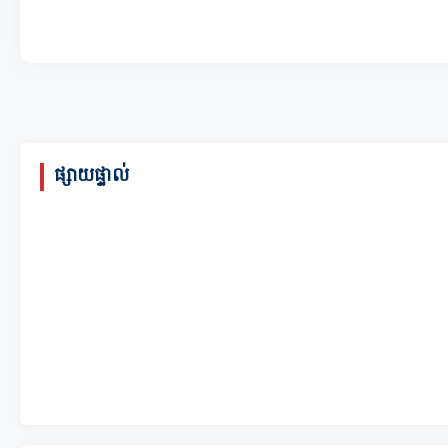
ផ្សាយផ្ទាល់