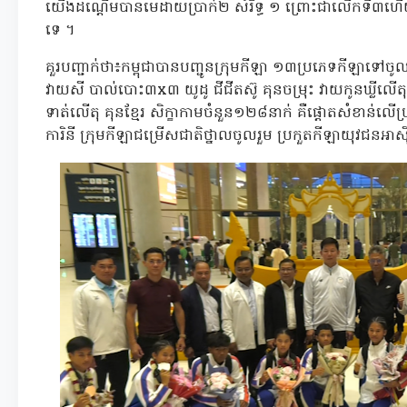
យើងដណ្តើមបានមេដាយប្រាក់២ សំរិទ្ធ ១ ព្រោះជាលើកទី
ទេ ។
គួរបញ្ជាក់ថា៖កម្ពុជាបានបញ្ជូនក្រុមកីឡា ១៣ប្រភេទកីឡាទៅចូ
វាយសី បាល់បោះ៣x៣ យូដូ ជីជីតស៊ូ គុនចម្រុះ វាយកូនឃ្លីលើតុ 
ទាត់លើតុ គុនខ្មែរ សិក្ខាកាមចំនួន១២៨នាក់ គឺផ្ដោតសំខាន់លើប្រត
ការិនី ក្រុមកីឡាជម្រើសជាតិថ្នាលចូលរួម ប្រកួតកីឡាយុវជនអា