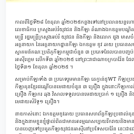
កាលពីថ្ងៃទី២៨ ខែតុលា ឆ្នាំ២០២៥កន្លងទៅនៅប្រលានយន្តហោះ
លេខាធិការ ក្រសួងអប់រំយុវជន និងកីឡា តំណាងឯកឧត្តមបណ្ឌិត
មន្ត្រី រដ្ឋមន្ត្រីក្រសួងអប់រំ យុវជន និងកីឡា និងលោក ដួង ម
អគ្គនាយក នៃអគ្គនាយកដ្ឋានកីឡា ឯកឧត្តម ខូវ ឆាយ ប្រធានសហព
ស្វាគមន៍គណៈប្រតិភូកីឡាកម្ពុជាចំនួន ៣ ប្រភេទដែលបានបញ្ចប់ការ
អាស៊ីហ្គេម លើកទី៣ ឆ្នាំ២០២៥ នៅព្រះរាជាណាចក្របារ៉ែន ដែលប្
ថ្ងៃទី៣១ ខែតុលា ឆ្នាំ២០២៥ ។
សម្រាប់កីឡាទាំង ៣ ប្រភេទរួមមានកីឡា តេក្វាន់ដូWT កីឡាប្រដ
កីឡាគុនខ្មែរដណ្តើបានមេដាយចំនួន ៣ គ្រឿង ក្នុងនោះកីឡាការ
គ្រឿង កីឡាករ ឆុង វិសាលទទួលបានមេដាយប្រាក់ ១ គ្រឿង និងក
មេដាយសំរិទ្ធ១ គ្រឿង។
នាឧកាស់នោះ ឯកឧត្តមខូវឆាយ ប្រធានសហព័ន្ធកីឡាប្រដាល់គុនខ
និងក្នុងនាមខ្លួនខ្ញុំផ្ទាល់ពិតជាមានអារម្មណសប្បាយរីករា
បានចេញទៅប្រគួតកីឡាយុវជនអាស៊ីនៅប្រទែសបារ៉ែន នេះជាជោគ