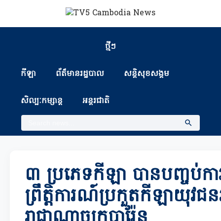
ថ្មីៗ
កីឡា
ព័ត៏មានរដ្ឋបាល
សន្តិសុខសង្គម
សិល្បៈកម្សាន្ត
អន្តរជាតិ
៣ ប្រភេទកីឡា បានបញ្ចប់ការប
ព្រឹត្តិការណ៍ប្រកួតកីឡាយុវជ
រាជាណាចក្របារ៉ែន