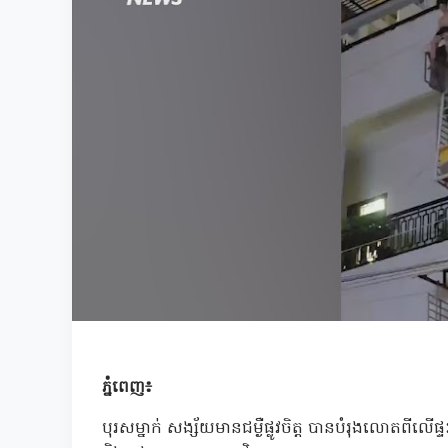
ភ្នំពេញ៖
បុរសម្នាក់ សង្ស័យមានជម្ងឺផ្លូវចិត្ត បានបំរុងលោតពីលើផ្ទ