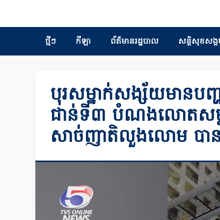
ថ្មីៗ
កីឡា
ព័ត៏មានរដ្ឋបាល
សន្តិសុខសង្គ
បុរសម្នាក់សង្ស័យមានបញ្ហាជ
ជាន់ទី៣ បំណងលោតសម្លាប់
សាច់ញាតិលួងលោម បា