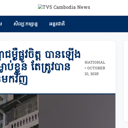
ម
សិល្បៈកម្សាន្ត
អន្តរជាតិ
ម្ងឺផ្លូវចិត្ត បានឡើង
NATIONAL
ខ្លួន តែត្រូវបាន
• OCTOBER
10, 2025
នមកវិញ