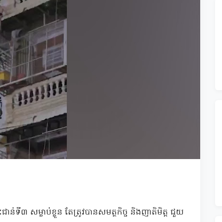
ះជាន់ទី៣ សម្លាប់ខ្លួន តែត្រូវបានសមត្ថកិច្ច និងញាតិមិត្ត ជួយ