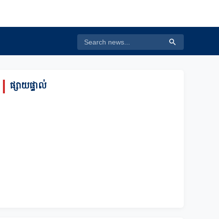
ផ្សាយផ្ទាល់