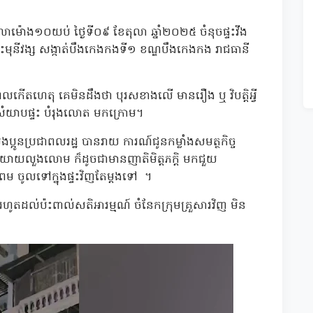
លាម៉ោង១០យប់ ថ្ងៃទី០៩ ខែតុលា ឆ្នាំ២០២៥ ចំនុចផ្ទះវីង
រះមុនីវង្ស សង្កាត់បឹងកេងកងទី១ ខណ្ឌបឹងកេងកង រាជធានី
កើតហេតុ គេមិនដឹងថា បុរសខាងលើ មានរឿង ឬ វិបត្តិអ្វី
សំយាបផ្ទះ បំរុងលោត មកក្រោម។
ប្រជាពលរដ្ឋ បានរាយ ការណ៍ជូនកម្លាំងសមត្ថកិច្ច
 និយាយលួងលោម ក៏ដូចជាមានញាតិមិត្តភក្តិ មកជួយ
ម ចូលទៅក្នុងផ្ទះវិញតែម្តងទៅ ។
ូតដល់ប៉ះពាល់សតិអារម្មណ៍ ចំនែកក្រុមគ្រួសារវិញ មិន