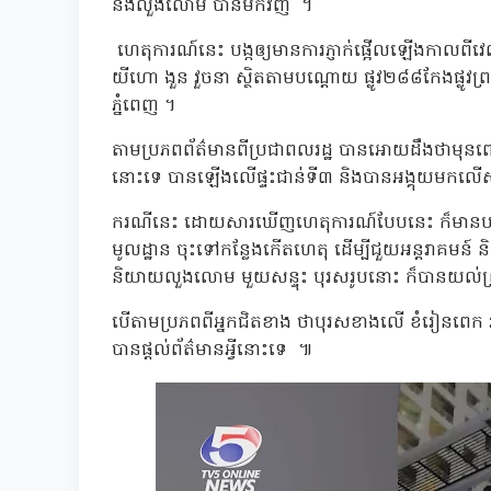
និងលួងលោម បានមកវិញ ។
ហេតុការណ៍នេះ បង្កឲ្យមានការភ្ញាក់ផ្អើលឡើងកាលពីវេ
យីហោ ងួន វួចនា ស្ថិតតាមបណ្ដោយ ផ្លូវ២៨៨កែងផ្លូវព្
ភ្នំពេញ ។
តាមប្រភពព័ត៌មានពីប្រជាពលរដ្ឋ បានអោយដឹងថាមុនពេល
នោះទេ បានឡើងលើផ្ទះជាន់ទី៣ និងបានអង្គុយមកលើ
ករណីនេះ ដោយសារឃើញហេតុការណ៍បែបនេះ ក៏មានបងប្អូន
មូលដ្ឋាន ចុះទៅកន្លែងកើតហេតុ ដើម្បីជួយអន្តរាគមន៍
និយាយលួងលោម មួយសន្ទុះ បុរសរូបនោះ ក៏បានយល់ព្រ
បើតាមប្រភពពីអ្នកជិតខាង ថាបុរសខាងលើ ខំរៀនពេក រហ
បានផ្តល់ព័ត៌មានអ្វីនោះទេ ៕