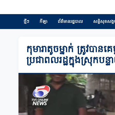
ថ្មីៗ
កីឡា
ព័ត៏មានរដ្ឋបាល
សន្តិសុខសង្គ
កុមារាតូចម្នាក់ ត្រូវបាន
ប្រជាពលរដ្ឋក្នុងស្រុកបន