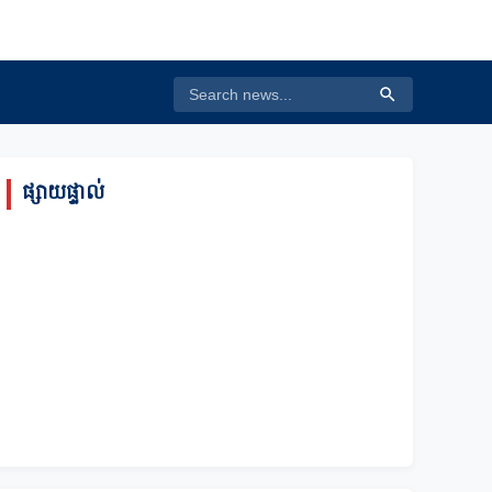
ផ្សាយផ្ទាល់