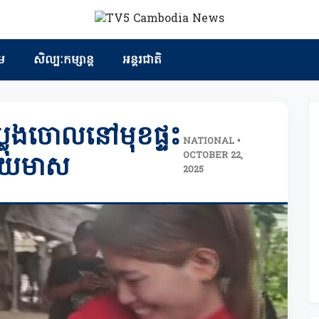
ម
សិល្បៈកម្សាន្ត
អន្តរជាតិ
គេប្លុងចោលនៅមុខផ្ទះ
NATIONAL •
OCTOBER 22,
្ទាយមាស
2025