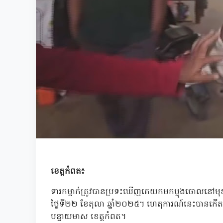
ខេត្តកំពត៖
ទារកម្នាក់ត្រូវបានប្រទះឃើញគេយកមកប្លុងចោលនៅមុខផ្
ថ្ងៃទី២២ ខែតុលា ឆ្នាំ២០២៥។ ហេតុការណ៍នេះបានកើត
បន្ទាយមាស ខេត្តកំពត។