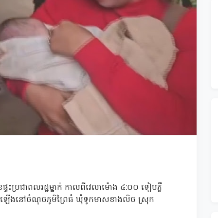
ទះប្រជាពលរដ្ឋម្នាក់ កាលពីវេលាម៉ោង ៤:០០ ទៀបភ្លឺ
ឡើងនៅចំណុចភូមិព្រៃធំ ឃុំទូកមាសខាងលិច ស្រុក