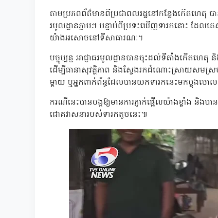
តាមប្រភពព័ត៌មានពីប្រជាពលរដ្ឋនៅកន្លែងកើតហេតុ បានឱ
រមូលដ្ឋានភ្លាមៗ បន្ទាប់ពីប្រទះឃើញទារកនោះ ដែ
យ៉ាងអសោចនៅទីសាធារណៈ។
បច្ចុប្បន្ន អាជ្ញាធរមូលដ្ឋានបានចុះដល់ទីតាំងកើតហេ
ដើម្បីធានាសុវត្ថិភាព និងស្វែងរកដំណោះស្រាយសមស្រប។ 
ម្តាយ ឬអ្នកពាក់ព័ន្ធដែលបានយកទារកនេះមកប្លុងចោល ដើម
ករណីនេះបានបង្កឱ្យមានការភ្ញាក់ផ្អើលយ៉ាងខ្លាំង និ
ជោគវាសនារបស់ទារកតូចនេះ៕