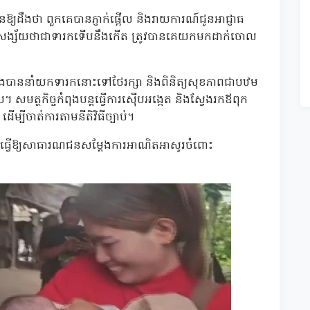
្យដឹងថា ពួកគេបានភ្ញាក់ផ្អើល និងរាយការណ៍ជូនអាជ្ញាធ
លគេសង្ស័យថាជាទារកទើបនឹងកើត ត្រូវបានគេយកមកដាក់ចោល
តុ និងបាននាំយកទារកនោះទៅថែរក្សា និងពិនិត្យសុខភាពជាបឋម
សមត្ថកិច្ចកំពុងបន្តធ្វើការស៊ើបអង្កេត និងស្វែងរកឪពុក
្បីចាត់ការតាមនីតិវិធីច្បាប់។
ងបានធ្វើឱ្យសាធារណជនសម្តែងការអាណិតអាសូរចំពោះ