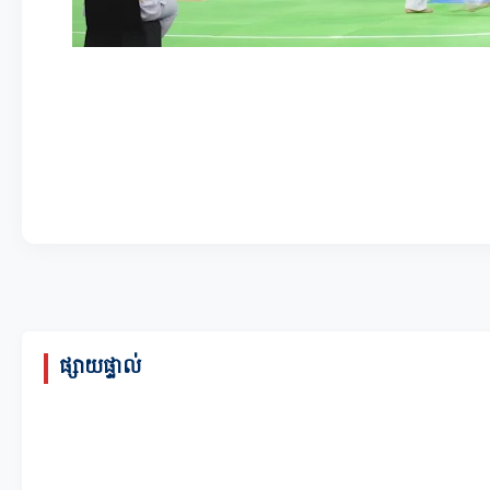
ផ្សាយផ្ទាល់