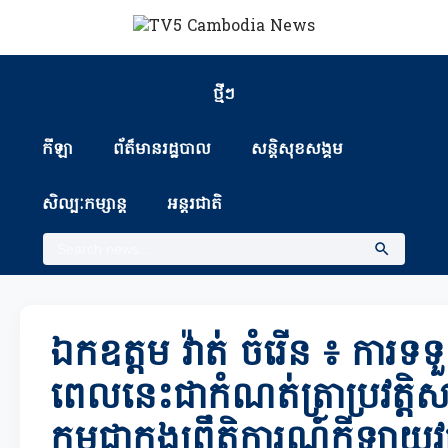
ថ្មីៗ
កីឡា
ព័ត៏មានរដ្ឋបាល
សន្តិសុខសង្គម
សិល្បៈកម្សាន្ត
អន្តរជាតិ
ឯកឧត្តម វ៉ាត់ ចំរើន ៖ កា
ពេលនេះជាកំណត់ត្រាប្រវត្តិសាស
កម្ពុជាក្នុងព្រឹត្តិការណ៍កីឡាយ