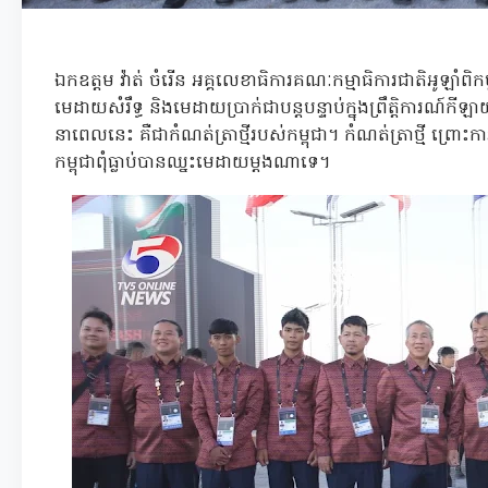
ឯកឧត្ដម វ៉ាត់ ចំរើន អគ្គលេខាធិការគណៈកម្មាធិការជាតិអូឡាំព
មេដាយសំរឹទ្ធ និងមេដាយប្រាក់ជាបន្តបន្ទាប់ក្នុងព្រឹត្តិការណ៍ក
នាពេលនេះ គឺជាកំណត់ត្រាថ្មីរបស់កម្ពុជា។ កំណត់ត្រាថ្មី ព្រោ
កម្ពុជាពុំធ្លាប់បានឈ្នះមេដាយម្ដងណាទេ។