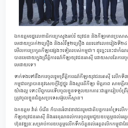
ឯកឧត្ដមរដ្ឋលេខាធិការក្រសួងអប់រំ យុវជន និងកីឡាមានប្រ
មេដាយប្រាក់២គ្រឿង និងសំរឹទ្ធ២គ្រឿង ឈរនៅលេខរៀងទី២៤ 
មើលការប្រកួតកីឡាផ្សេងៗទៀតរបស់កម្ពុជា។ ដូច្នេះនេះជាកំណត់ត្
បានមេដាយក្នុងព្រឹត្តិការណ៍កីឡាយុវជនអាស៊ី ដោយសារតែការចូ
មេដាយទេ។
ទាក់ទងទៅនឹងការចូលរួមព្រឹត្តិការណ៍កីឡាយុវជនអាស៊ី លើកទី៣នេះ
កម្ពុជារក្សាបាននូវសេចក្ដីថ្លៃថ្នូរ និងស្មារតីកីឡា មិត្តភាព សាម
យ៉ាងល្អ ទោះបីពួកគេទើបចូលខ្លួនទទួលយកភារៈជាអ្នករៀបចំព្រឹត
ត្រូវចូលខ្លួនជំនួសប្រទេសអ៊ូបេគីស្ថាន។
ឯកឧត្ដម វ៉ាត់ ចំរើន ក៏បានអំពាវនាវជនរួមជាតិបន្តការគាំទ្រលើកទឹក
កីឡាយុវជនអាស៊ី និងអរគុណដល់ការចូលរួមជួយឧបត្ថម្ភដល់អត្
ហ៊ុនវឌ្ឍនៈសម្រាប់ការឧបត្ថម្ភលើកទឹកចិត្តដល់អត្តពលិកកម្ព