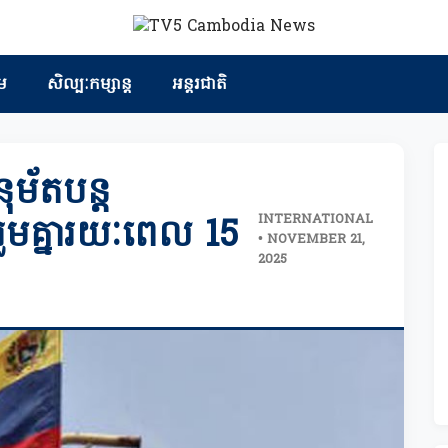
ម
សិល្បៈកម្សាន្ត
អន្តរជាតិ
ម័តបន្ត
INTERNATIONAL
ងរួមគ្នារយៈពេល 15
• NOVEMBER 21,
2025