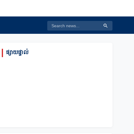
ផ្សាយផ្ទាល់