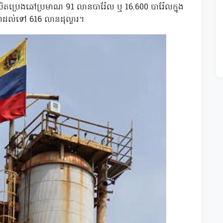
តប្រេងឆៅប្រមាណ 91 លានបារ៉ែល ឬ 16.600 បារ៉ែលក្នុង
ណដល់ទៅ 616 លានដុល្លារ។