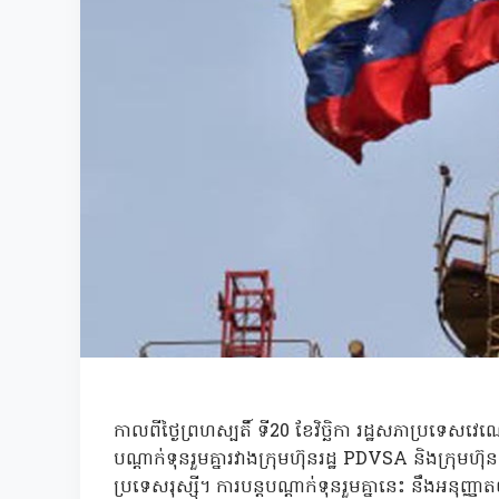
កាលពីថ្ងៃព្រហស្បតិ៍ ទី20 ខែវិច្ឆិកា រដ្ឋសភាប្រទេស
បណ្តាក់ទុនរួមគ្នារវាងក្រុមហ៊ុនរដ្ឋ PDVSA និងក្រុមហ៊
ប្រទេសរុស្ស៊ី។ ការបន្តបណ្តាក់ទុនរួមគ្នានេះ នឹងអនុញ