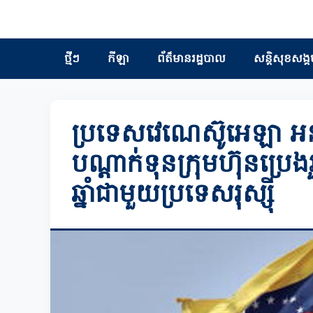
ថ្មីៗ
កីឡា
ព័ត៏មានរដ្ឋបាល
សន្តិសុខសង្គ
ប្រទេសវេណេស៊ូអេឡា អនុ
បណ្តាក់ទុនក្រុមហ៊ុនប្រេ
ឆ្នាំជាមួយប្រទេសរុស្ស៊ី