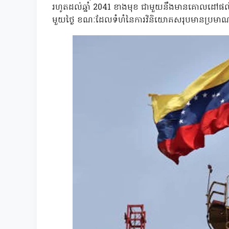
រហូតដល់ឆ្នាំ 2041 ខាងមុខ ជាមួយនឹងមានគោលដៅផលិ
មួយថ្ងៃ ខណៈដែលទំហំនៃការវិនិយោគសរុបមានប្រមា