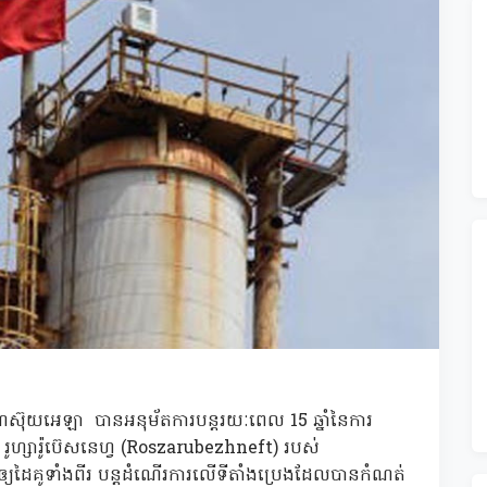
វេណេស៊ុយអេឡា បានអនុម័តការបន្តរយៈពេល 15 ឆ្នាំនៃការ
ុន រូហ្សារ៉ូប៊េសនេហ្វ (Roszarubezhneft) របស់
្ញាតឲ្យដៃគូទាំងពីរ បន្តដំណើរការលើទីតាំងប្រេងដែលបានកំណត់