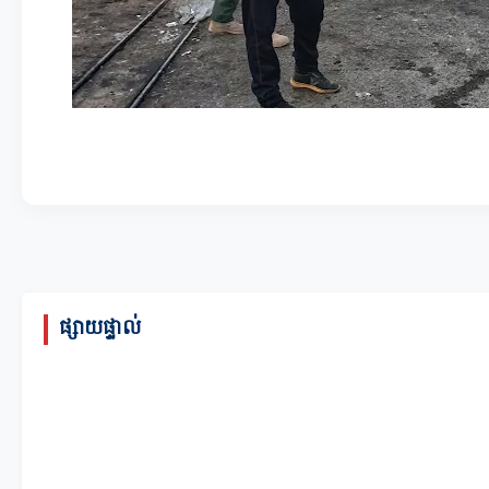
ផ្សាយផ្ទាល់