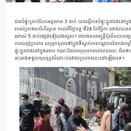
ជនបំផ្ទុះគ្រាប់បែកអត្តឃាត 3 នាក់ បានធ្វើការបំផ្ទុះខ្លួនឯងនៅក្
របស់ប្រទេសប៉ាគីស្ថាន កាលពីថ្ងៃចន្ទ ទី24 ខែវិច្ឆិកា ដោយបានសម
ណាស់ 5 នាក់ផ្សេងទៀតរងរបួស។ យោងតាមមន្ត្រីប៉ូលីសបានឲ្យដ
ការបាញ់ប្រហារ សម្រុកចូលទៅក្នុងទីស្នាក់ការកណ្តាលនៃកងកម្លាំ
ផ្ទុះខ្លួនឯងនៅក្នុងអគារ ខណៈដែលរហូតមកដល់ពេលនេះ មិនទាន
អះអាងទទួលខុសត្រូវចំពោះការវាយប្រហារនេះនៅឡើយទេ។