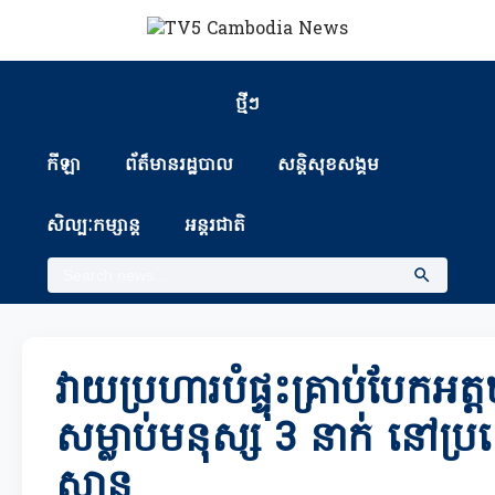
ថ្មីៗ
កីឡា
ព័ត៏មានរដ្ឋបាល
សន្តិសុខសង្គម
សិល្បៈកម្សាន្ត
អន្តរជាតិ
វាយប្រហារបំផ្ទុះគ្រាប់បែកអត
សម្លាប់មនុស្ស 3 នាក់ នៅប្រ
ស្ថាន