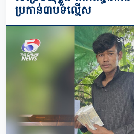
ប្រកាន់៣បទល្មើស