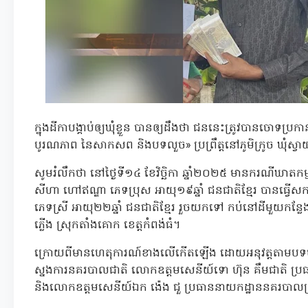
ក្នុងដីកាបង្គាប់ឲ្យឃុំខ្លួន បានឲ្យដឹងថា ជននេះត្រូវបានចោទប្រ
បូរណភាព នៃសាកសព និងបទលួច» ប្រព្រឹត្តនៅភូមិក្រូច ឃុំស្វាយ
សូមរំលឹកថា នៅថ្ងៃទី១៤ ខែវិច្ឆិកា ឆ្នាំ២០២៥ មានករណីឃា
សីហា ហៅឥណ្ឌា ភេទប្រុស អាយុ១៩ឆ្នាំ ជនជាតិខ្មែរ បានធ្វើសក
ភេទស្រី អាយុ២២ឆ្នាំ ជនជាតិខ្មែរ រួចយកទៅ កប់នៅដីមួយកន្លែងក្បែរ
ភ្លើង ស្រុកតាំងគោក ខេត្តកំពង់ធំ។
ក្រោយពីមានហេតុការណ៍ខាងលើកើតឡើង ដោយអនុវត្តតាមបទបញ
ស្នងការនគរបាលជាតិ លោកឧត្តមសេនីយ៍ទោ ហ៊ុន គឹមជាតិ ប្រ
និងលោកឧត្តមសេនីយ៍ឯក ង៉េង ជួ ប្រធាននាយកដ្ឋាននគរបាលព្