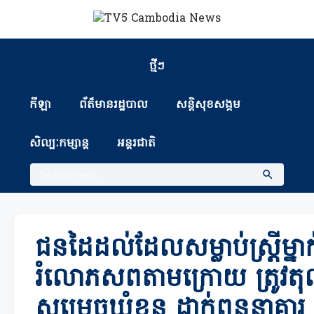
ថ្មីៗ
កីឡា
ព័ត៏មានរដ្ឋបាល
សន្តិសុខសង្គម
សិល្បៈកម្សាន្ត
អន្តរជាតិ
ជនដៃដល់ដែលសម្លាប់ស្ដ្រីម្នាក
រំលោភសពតាមក្រោយ ត្រូវតុ
សម្រេចឃុំខ្លួន ដាក់ពន្ធនា