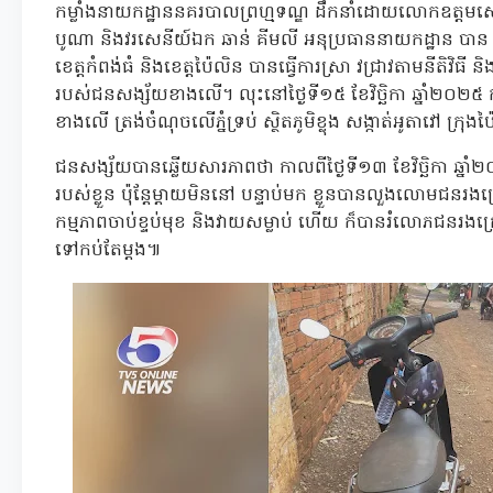
កម្លាំងនាយកដ្ឋាននគរបាលព្រហ្មទណ្ឌ ដឹកនាំដោយលោកឧត្តមសេនីយ៍
បូណា និងវរសេនីយ៍ឯក ឆាន់ គីមលី អនុប្រធាននាយកដ្ឋាន បា
ខេត្តកំពង់ធំ និងខេត្តប៉ៃលិន បានធ្វើការស្រា វជ្រាវតាមនីតិវិធី
របស់ជនសង្ស័យខាងលើ។ លុះនៅថ្ងៃទី១៥ ខែវិច្ឆិកា ឆ្នាំ២០២៥ ក
ខាងលើ ត្រង់ចំណុចលើភ្នំទ្រប់ ស្ថិតភូមិខ្លុង សង្កាត់អូតាវៅ ក្រុង
ជនសង្ស័យបានឆ្លើយសារភាពថា កាលពីថ្ងៃទី១៣ ខែវិច្ឆិកា ឆ្នាំ
របស់ខ្លួន ប៉ុន្តែម្តាយមិននៅ បន្ទាប់មក ខ្លួនបានលួងលោមជនរងគ្រ
កម្មភាពចាប់ខ្ទប់មុខ និងវាយសម្លាប់ ហើយ ក៏បានរំលោភជន
ទៅកប់តែម្តង៕