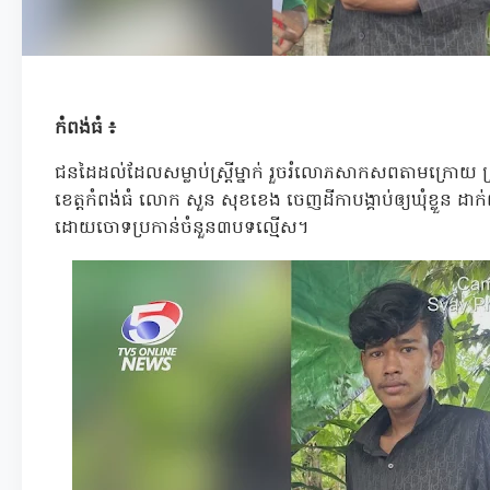
កំពង់ធំ ៖
ជនដៃដល់ដែលសម្លាប់ស្ដ្រីម្នាក់ រួចរំលោភសាកសពតាមក្រោយ 
ខេត្តកំពង់ធំ លោក សួន សុខខេង ចេញដីកាបង្គាប់ឲ្យឃុំខ្លួន ដាក់ព
ដោយចោទប្រកាន់ចំនួន៣បទល្មើស។