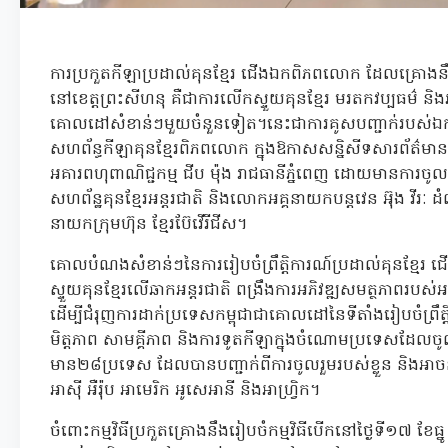
ការប្រកួតកីឡាប្រដាល់គុនខ្មែរ ជើងឯកពិភពលោក ដែលគ្រោងនឹងធ
នៅខេត្តព្រះសីហនុ គឺជាការលើកស្ទួយគុនខ្មែរ មរតកវប្បធម៌ និងអត
គោលដៅសំខាន់ៗមួយចំនួនទៀត។នេះជាការគូសបញ្ជាក់របស់ឯកឧត្
សហព័ន្ធកីឡាគុនខ្មែរពិភពលោក ក្នុងឱកាសសន្និសីទសារព័ត៌មាន ក
អគារពហុពាណិជ្ជកម្ម ជីប ម៉ុង រាជធានីភ្នំពេញ ដោយមានការចូលរ
សហព័ន្ឋគុនខ្មែរអន្តរជាតិ និងលោកអគ្គនាយកបន្តវេន អ៊ុង វីរៈ
នាយកក្រុមហ៊ុន ខ្មែរប៊ែវើរីជីស។
គោលបំណងសំខាន់ៗនៃការរៀបចំព្រឹត្តិការណ៍ប្រដាល់គុនខ្មែរ
ស្ទួយគុនខ្មែរលើឆាកអន្តរជាតិ ពង្រឹងការអភិវឌ្ឍសមត្ថភាពរបស់អត្
ដើម្បីជំរុញការដាក់ប្រទេសកម្ពុជាជាគោលដៅនៃទីតាំងរៀបចំព្រឹត្
មិត្តភាព សាមគ្គីភាព និងការទូតកីឡាក្នុងចំណោមប្រទេសដែលចូ
មាន២៨ប្រទេស ដែលបានបញ្ជាក់ពីការចូលរួមរបស់ខ្លួន និងអា
អាស៊ី អឺរ៉ុប អាមេរិក អូសេអានី និងអាហ្វ្រិក។
ចំពោះកម្មវិធីប្រកួតគ្រោងនឹងរៀបចំកម្មវិធីបើកនៅថ្ងៃទី១៧ ខែធ