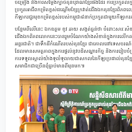
ចម្រៀង និងការសម្តែងក្បាច់គុនបុរាណខ្មែរផងដែរ ការប្រកួតលក្ខណ
ប្រកួតអាជីពកម្រិតខ្ពស់ដណ្ដើមខ្សែក្រវាត់ជើងឯកគុនខ្មែរពិភ
កីឡាករជួរមុខកម្រិតខ្ពស់របស់កម្ពុជា៨នាក់ប្រកួតជាមួយកីឡាក
បន្ថែមពីលើនេះ ឯកឧត្តម ខូវ ឆាយ សង្កត់ធ្ងន់ថា ចំពោះសារៈសំខាន់ស
ជើងឯកពិភពលោកនេះបានរួមចំណែកយ៉ាងសំខាន់ក្នុងការលើកតម្កើង
អន្តរជាតិ។ ជាទឹកដីកំណើតរបស់គុនខ្មែរ ជាគោលដៅទេសចរណ៍ដ៏
ដែលមានសមត្ថភាពក្នុងការផ្តល់នូវបដិសណ្ឋារកិច្ច និងការរៀបចំព្រ
ការទទួលស្គាល់យ៉ាងទូលំទូលាយជាសកលនៃកីឡាប្រដាល់គុនខ្មែ
សមាជិកជាច្រើនពុំធ្លាប់មានពីមុនមក៕