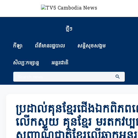
ថ្មីៗ
កីឡា
ព័ត៏មានរដ្ឋបាល
សន្តិសុខសង្គម
សិល្បៈកម្សាន្ត
អន្តរជាតិ
ប្រដាល់គុនខ្មែរជើងឯកពិភ
លើកស្ទួយ គុនខ្មែរ មរតកវប្បធ
សញ្ញាណជាតិខ្មែរលើឆាកអន្តរ