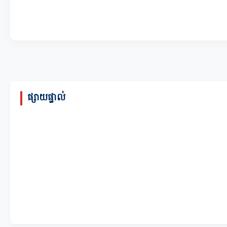
ផ្សាយផ្ទាល់