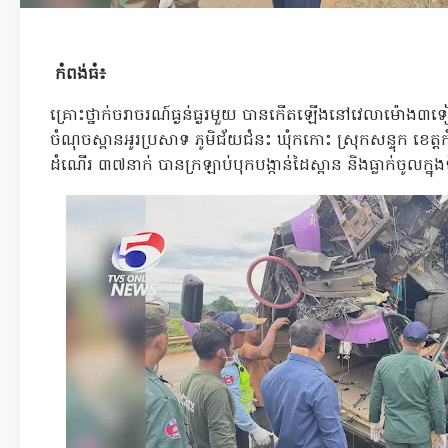
កំពង់ធំ៖
គ្រោះថ្នាក់ចរាចរណ៍ធ្ងន់ធ្ងរមួយ បានកើតឡើងនៅវេលាម៉ោង៣ទៀបភ្ល
ចំណុចស្ពានអូរប្រសាទ ភូមិជ័យជំនះ ឃុំកកោះ ស្រុកសន្ទុក ខេត្តក
ដំណើរ ៣៧នាក់ បានក្រឡាប់បុកបង្កាន់ដៃស្ពាន និងធ្លាក់ចូលក្នុ