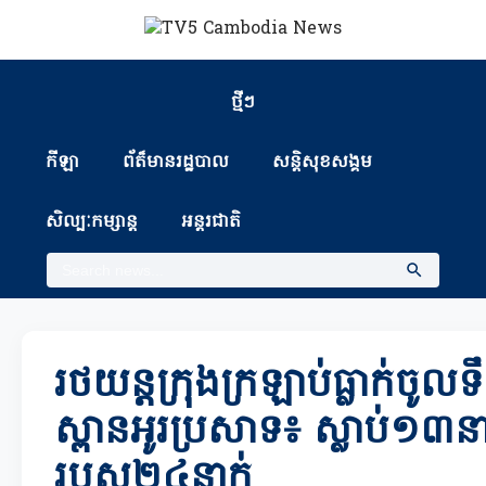
ថ្មីៗ
កីឡា
ព័ត៏មានរដ្ឋបាល
សន្តិសុខសង្គម
សិល្បៈកម្សាន្ត
អន្តរជាតិ
រថយន្តក្រុងក្រឡាប់ធ្លាក់ចូល
ស្ពានអូរប្រសាទ៖ ស្លាប់១៣នា
របួស២៤នាក់