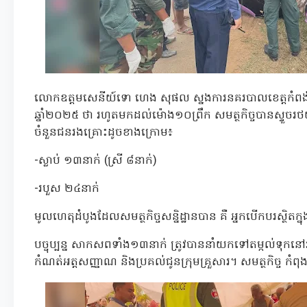
លោកឧត្តមសេនីយ៍ទោ ហេង សុផល ស្នងការនគរបាលខេត្តកំពង់ធំ បា
ឆ្នាំ២០២៥ ថា រហូតមកដល់ម៉ោង១០ព្រឹក សមត្ថកិច្ចបានស្ទួច
ចំនួនជនរងគ្រោះដូចខាងក្រោម៖
-ស្លាប់ ១៣នាក់ (ស្រី ៨នាក់)
-របួស ២៤នាក់
មូលហេតុដំបូងដែលសមត្ថកិច្ចសន្និដ្ឋានបាន គឺ អ្នកបើកបរស្ថិតក
បច្ចុប្បន្ន សាកសពទាំង១៣នាក់ ត្រូវបាននាំយកទៅតម្កល់ទុកនៅវត្
កំណត់អត្តសញ្ញាណ និងប្រគល់ជូនក្រុមគ្រួសារ។ សមត្ថកិច្ច កំពុង