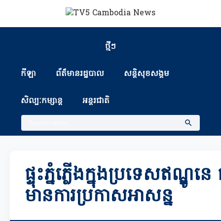
ថ្មីៗ
កីឡា
ព័ត៏មានរដ្ឋបាល
សន្តិសុខសង្គម
សិល្បៈកម្សាន្ត
អន្តរជាតិ
ផ្ទុះភ្នំភ្លើងក្នុងប្រទេសឥណ្ឌូនេ
មានការប្រកាសអាសន្ន