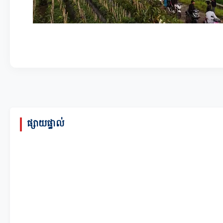
ផ្សាយផ្ទាល់