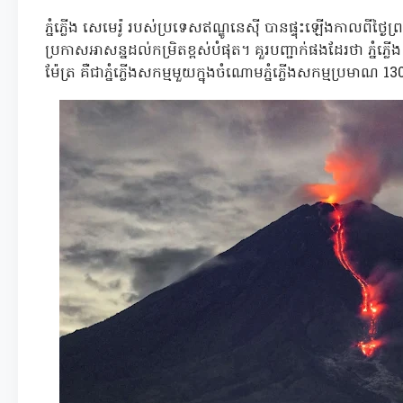
ភ្នំភ្លើង សេមេរ៉ូ របស់ប្រទេសឥណ្ឌូនេស៊ី បានផ្ទុះឡើងកាលពីថ្ងៃព្រហស
ប្រកាសអាសន្នដល់កម្រិតខ្ពស់បំផុត។ គួរបញ្ជាក់ផងដែរថា ភ្នំភ
ម៉ែត្រ គឺជាភ្នំភ្លើងសកម្មមួយក្នុងចំណោមភ្នំភ្លើងសកម្មប្រមាណ