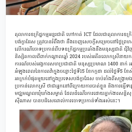
តុលាការឧក្រិដ្ឋកម្មអន្តរជាតិ ហៅកាត់ ICT ដែលជាតុលាការឧក្រិដ្
បង់ក្លាដែស ត្រូវបានរំពឹងថា នឹងចេញសេចក្តីសម្រេចនៅថ្ងៃព្រហស្
លើករណីចោទប្រកាន់ពីបទឧក្រិដ្ឋកម្មប្រឆាំងនឹងមនុស្សជាតិ ជុំវ
និស្សិតកាលពីពាក់កណ្តាលឆ្នាំ 2024 របស់អតីតលោកស្រីនាយ
ការណ៍របស់អង្គការសហប្រជាជាតិ មនុស្សប្រមាណ 1400 នាក់ អា
អំឡុងពេលនៃការតវ៉ាក្នុងចន្លោះថ្ងៃទី15 ខែកក្កដា ដល់ថ្ងៃទី5 ខែ
អាក្រក់បំផុតមួយនៅក្នុងប្រទេសបង់ក្លាដែស ចាប់តាំងពីសង្គ្រាមឯក
ប្រកាន់លោកស្រី ថាជាអ្នកនៅពីក្រោយការបាត់ខ្លួន និងការធ្វើទា
មជ្ឈមណ្ឌលឃុំឃាំងសម្ងាត់ ដែលដំណើរការដោយភ្នាក់ងារសន្
ស៊ីណាស បានបដិសេធរាល់ការចោទប្រកាន់ទាំងអស់នេះ។