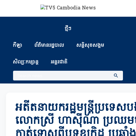
ថ្មីៗ
កីឡា
ព័ត៏មានរដ្ឋបាល
សន្តិសុខសង្គម
សិល្បៈកម្សាន្ត
អន្តរជាតិ
អតីតនាយករដ្ឋមន្ត្រីប្រទេសប
លោកស្រី ហាស៊ីណា ប្រឈមម
កាត់ទោសពីបទឧក្រិដ្ឋ ប្រឆាំ