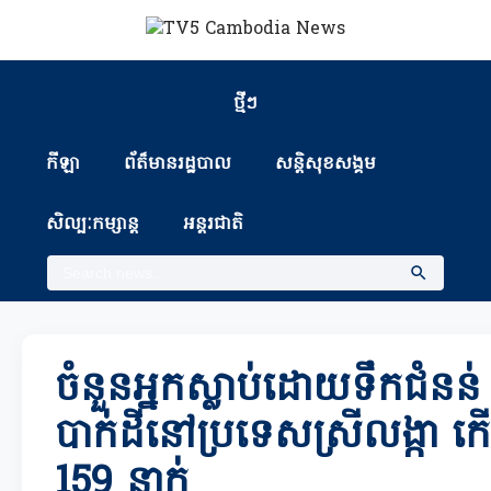
ថ្មីៗ
កីឡា
ព័ត៏មានរដ្ឋបាល
សន្តិសុខសង្គម
សិល្បៈកម្សាន្ត
អន្តរជាតិ
ចំនួនអ្នកស្លាប់ដោយទឹកជំនន់
បាក់ដីនៅប្រទេសស្រីលង្កា
159 នាក់