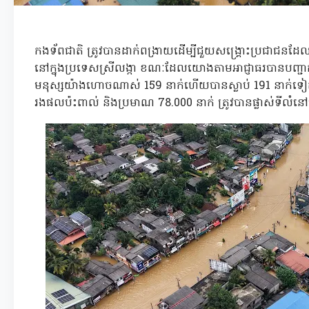
កងទ័ពជាតិ ត្រូវបានដាក់ពង្រាយដើម្បីជួយសង្រ្គោះប្រជាជនដែ
នៅក្នុងប្រទេសស្រីលង្កា ខណៈដែលយោងតាមអាជ្ញាធរបានបញ្ជាក់ថា គ
មនុស្សយ៉ាងហោចណាស់ 159 នាក់ហើយបានស្លាប់ 191 នាក់ទៀត
រងផលប៉ះពាល់ និងប្រមាណ 78.000 នាក់ ត្រូវបានផ្លាស់ទីលំនៅ