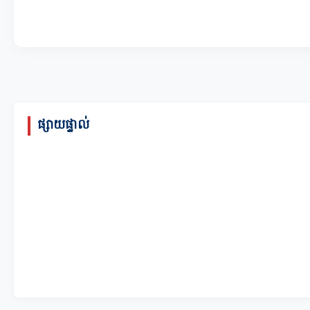
ផ្សាយផ្ទាល់