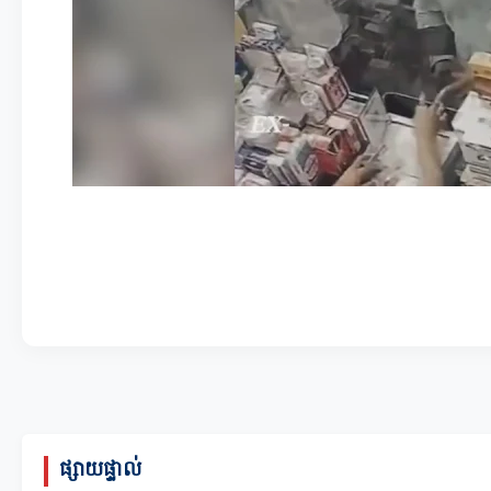
ផ្សាយផ្ទាល់