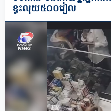
ខ្វះលុយ៥០០រៀល