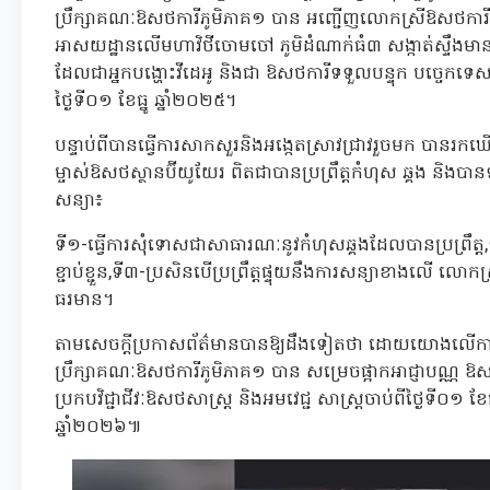
ប្រឹក្សាគណៈឱសថការីភូមិភាគ១ បាន អញ្ជើញលោកស្រីឱសថការី
អាសយដ្ឋានលើមហាវិថីចោមចៅ ភូមិដំណាក់ធំ៣ សង្កាត់ស្ទឹងមា
ដែលជាអ្នកបង្ហោះវីដេអូ និងជា ឱសថការីទទួលបន្ទុក បច្ចេក
ថ្ងៃទី០១ ខែធ្នូ ឆ្នាំ២០២៥។
បន្ទាប់ពីបានធ្វើការសាកសួរនិងអង្កេតស្រាវជ្រាវរួចមក បាន
ម្ចាស់ឱសថស្ថានប៊ីយូយែរ ពិតជាបានប្រព្រឹត្តកំហុស ឆ្គង និង
សន្យា៖
ទី១-ធ្វើការសុំទោសជាសាធារណៈនូវកំហុសឆ្គងដែលបានប្រព្រឹត
ខ្ជាប់ខ្ជួន,ទី៣-ប្រសិនបើប្រព្រឹត្តផ្ទុយនឹងការសន្យាខាងលើ លោក
ធរមាន។
តាមសេចក្តីប្រកាសព័ត៌មានបានឱ្យដឹងទៀតថា ដោយយោងលើការប្រ
ប្រឹក្សាគណៈឱសថការីភូមិភាគ១ បាន សម្រេចផ្អាកអាជ្ញាបណ្ណ ឱ
ប្រកបវិជ្ជាជីវៈឱសថសាស្ត្រ និងអមវេជ្ជ សាស្ត្រចាប់ពីថ្ងៃទី០១ ខែធ
ឆ្នាំ២០២៦៕