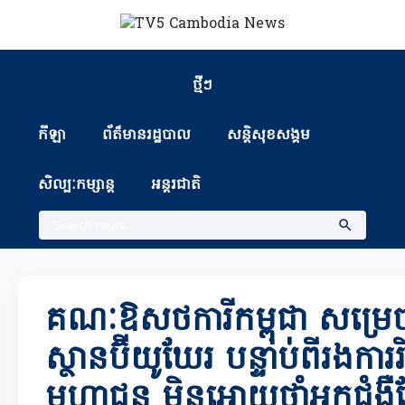
ថ្មីៗ
កីឡា
ព័ត៏មានរដ្ឋបាល
សន្តិសុខសង្គម
សិល្បៈកម្សាន្ត
អន្តរជាតិ
គណៈឱសថការីកម្ពុជា សម្រេ
ស្ថានប៊ីយូឃែរ បន្ទាប់ពីរងការរ
មហាជន មិនអោយថ្នាំអ្នកជំង