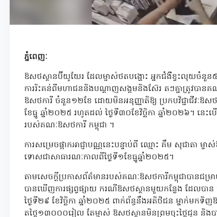
ភ្នំពេញៈ
ឱសថស្ថានប៊ីយូយែរ ដែលម្ចាស់ថតបង្ហោះ អ្នកជំងឺខ្វះលុយចំនួន
ការរិះគន់ពីមហាជននិងបណ្ដាញសង្គមនិងស៊ែរ តៗគ្នាត្រូវបានគណៈ
ឱសថការី ចំនួន១២ខែ ដោយមិនអនុញ្ញាតិឱ្យ ប្រកបវិជ្ជាជីវៈឱសថសា
ខែធ្នូ ឆ្នាំ២០២៥ រហូតដល់ ថ្ងៃទី៣០ខែវិច្ឆិកា ឆ្នាំ២០២៦។ នេះ
របស់គណៈឱសថការី កម្ពុជា ។
ការសម្រេចផ្អាកអាជ្ញាបណ្ណនេះបន្ទាប់ពី ឈ្មោះ គឹម សុជាតា ម្ចា
ទោសជាសាធារណៈកាលពីថ្ងៃទី១ខែធ្នូឆ្នាំ២០២៥។
តាមសេចក្តីប្រកាសព័ត៌មានរបស់គណៈឱសថការីកម្ពុជាបានជម្រាប
បានឃើញការផ្សព្វផ្សាយ ករណីឱសថស្ថានមួយកន្លែង ដែលបាន 
ថ្ងៃទី២៩ ខែវិច្ឆិកា ឆ្នាំ២០២៥ ពាក់ព័ន្ធនឹងអតិថិជន ម្នា
តថ្លៃ១៣០០០រៀល តែម្ចាស់ ឱសថស្ថានមិនព្រមចុះថ្លៃជូន និងបា