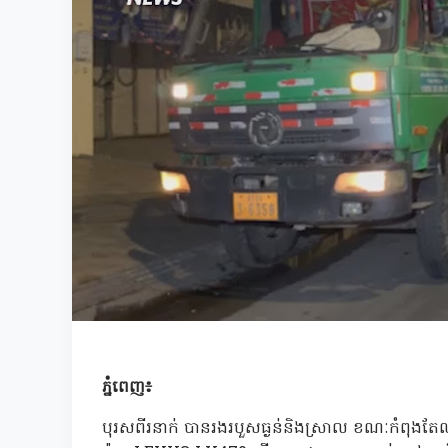
ភ្នំពេញ៖
បុរសពីរនាក់ បានរងរបួសធ្ងន់និងស្រាល ខណៈកំពុងតែឈប់