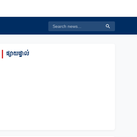
ផ្សាយផ្ទាល់