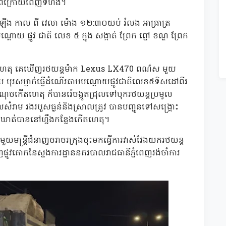
ពីក្រោយពេញទំហឹង។
ឡើង កាល ពី វេលា ម៉ោង ១២:៣០យប់ រំលង អាធ្រាត្រ
្តោយ ផ្លូវ ជាតិ លេខ ៥ ក្នុង សង្កាត់ ព្រែក ព្នៅ ខណ្ឌ ព្រែក
ើតហេតុ គេឃើញរថយន្តម៉ាក Lexus LX470 ពណ៌ស មួយ
បុរសម្នាក់ធ្វើដំណើរតាមបណ្តោយផ្លូវជាតិលេខ៥ទិសដៅពីរ
ចកើតហេតុ ក៏បានរ៉េចង្កូតជ្រុលទៅបុករថយន្តប្រមូល
លសំរាម រងរបួសធ្ងន់និងស្រាលត្រូវ បានបញ្ជូនទៅសង្រ្គោះ
ច្ច ឃាត់បាននៅហ្នឹងកន្លែងកើតហេតុ។
ួយមន្ត្រីជំនាញចរាចរក្រុងចុះមកធ្វើការវាស់វែងយករថយន្ត
លូវគោកនៃស្នងការដ្ឋាននគរបាលរាជធានីភ្នំពេញរង់ចាំការ