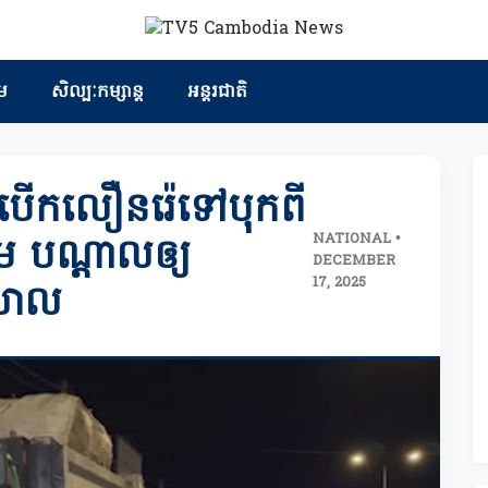
ម
សិល្បៈកម្សាន្ត
អន្តរជាតិ
បើកលឿនរ៉េទៅបុកពី
NATIONAL •
ម បណ្តាលឲ្យ
DECEMBER
17, 2025
្រាល