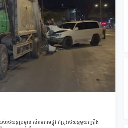
រថយន្តប្រមូល សំរាមតាមផ្លូវ ក៏ត្រូវរថយន្តមួយគ្រឿង