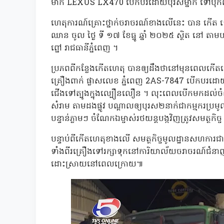
ម៉ាក LEXUS LX470 បើកបរដោយបុរសម្នាក់ ទៅបុក
ហេតុការណ៍គ្រោះថ្នាក់ចរាចរណ៍ខាងលើនេះ បាន កើត 
ឈាន ចូល ថ្ងៃ ទី ១៧ ខែធ្នូ ឆ្នាំ ២០២៥ ស្ថិត នៅ តាមបណ
ព្នៅ រាជធានីភ្នំពេញ ។
ប្រភពពីកន្លែងកើតហេតុ បានឲ្យដឹងថានៅមុនពេលក
គ្រឿងពាក់ ផ្លាសលេខ ភ្នំពេញ 2AS-7847 បើកបរដោយ 
ជើងទៅត្បូងក្នុងល្បឿនលឿន ។ លុះពេលបើកមកដល់ចំណុ
សំរាម តាមដងផ្លូវ បណ្តាលឲ្យបុរស២នាក់ជាកម្មករប្រមូ
បន្ទាន់ភ្លាមៗ ចំណែកឯម្ចាស់រថយន្តបង្កវិញត្រូវសមត្ថកិ
បន្ទាប់ពីកើតហេតុខាងលើ សមត្ថកិច្ចមូលដ្ឋានសហការជាម
ទាំងពីរគ្រឿងទៅរក្សាទុកនៅការិយាល័យចរាចរណ៍ជំនាញផ្
ដោះស្រាយនៅពេលក្រោយ៕