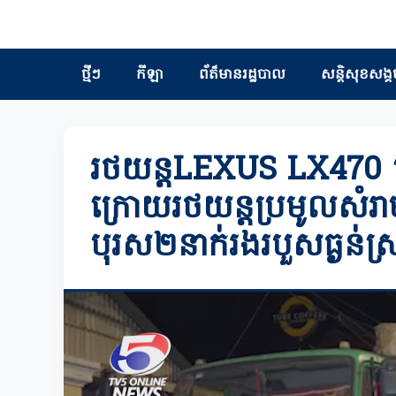
ថ្មីៗ
កីឡា
ព័ត៏មានរដ្ឋបាល
សន្តិសុខសង្គ
រថយន្តLEXUS LX470 
ក្រោយរថយន្តប្រមូលសំរា
បុរស២នាក់រងរបួសធ្ងន់ស