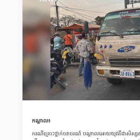
កណ្តាល៖
ករណីគ្រោះថ្នាក់ចរាចរណ៍ បណ្តាលអោយយុវតីជាសិស្សសាលាម