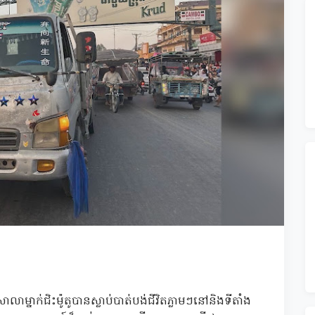
្នាក់ជិះម៉ូតូបានស្លាប់បាត់បង់ជីវិតភ្លាមៗនៅនិងទីតាំង