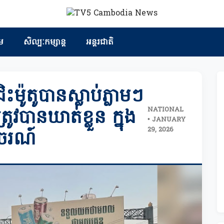
ម
សិល្បៈកម្សាន្ត
អន្តរជាតិ
ះម៉ូតូបានស្លាប់ភ្លាមៗ
NATIONAL
វបានឃាត់ខ្លួន ក្នុង
• JANUARY
29, 2026
ាចរណ៍