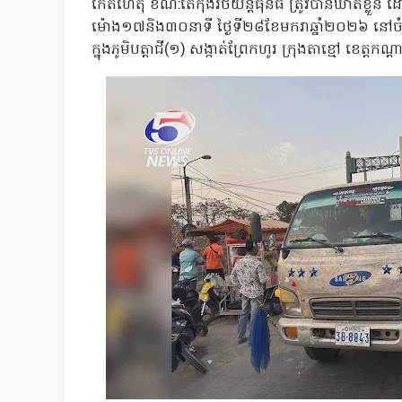
កើតហេតុ ខណ:តៃកុងរថយន្តធុនធំ ត្រូវបានឃាត់ខ្លួន
ម៉ោង១៧និង៣០នាទី ថ្ងៃទី២៨ខែមករាឆ្នាំ២០២៦ នៅចំណុច
ក្នុងភូមិបត្តាជី(១) សង្កាត់ព្រែកហូរ ក្រុងតាខ្មៅ ខេត្តកណ