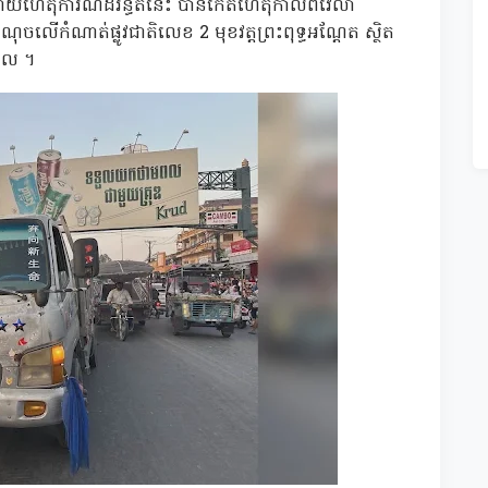
 ដោយហេតុការណ៍ដ៏រន្ធត់នេះ បានកើតហេតុកាលពីវេលា
លើកំណាត់ផ្លូវជាតិលេខ 2 មុខវត្តព្រះពុទ្ធអណ្តែត ស្ថិត
្តាល ។