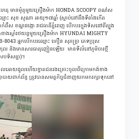
កើតហេតុ មានម៉ូតូមួយគ្រឿងម៉ាក HONDA SCOOPY ពណ៌ស
មោះ សុខ សូណា អាយុ១៧ឆ្នាំ (ស្លាប់នៅនឹងទីតាំងកើត
កកំពឹស ខណ្ឌដង្កោ រាជធានីភ្នំពេញ បើកបរក្នុងទិសដៅពីត្បូង
ងខាងស្តាំរថយន្តមួយគ្រឿងម៉ាក HYUNDAI MIGHTY
B-8043 អ្នកបើកបរឈ្មោះ ហឿន សុភគ្រ្តា ភេទប្រុស
ិអាល់កុល និងមានសារធាតុញៀនឡើយ មានទីលំនៅភូមិចារថ្មី
ស្របទិសគ្នា)។
ូ បណ្តាលអោយដួលហើយខ្ទាតជនរងគ្រោះចូលពីក្រោមកង់ខាង
បាយពាក់ព័ន្ធ ត្រូវបានសមត្ថកិច្ចជំនាញយកមករក្សាទុកនៅ