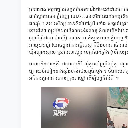
ប្រភពពីសមត្ថកិច្ច បានប្រាប់អោយដឹងថា÷នៅវេលា
ពាក់ស្លាកលេខ ភ្នំពេញ 1JM-1138 បើកបរដោយយុវតីឈ្
ហេតុ) មុខរបរសិស្ស មានទីលំនៅភូមិ រទាំង សង្កាត់ព្រែ
ទៅជើង។ លុះមកដល់ចំណុចកើតហេតុ ក៏បានបើកវ៉ាជែ
(ហ៊យ៉ាន់ដាយ ម៉ាចធី) ពណ៌ស ពាក់ស្លាកលេខ ភ្នំពេញ 3
អាយុ២១ឆ្នាំ (ឃាត់ខ្លួន) ការធ្វើតេស្ត គឺមិនមានជាត
ឃុំអណ្តូងស្នាយ ស្រុករលាប្អៀរ ខេត្តកំពង់ឆ្នាំង (បើកបរ
ពេលកើតហេតុគឺ ដោយយុវតីជិះម៉ូតូចាប់ហ្វ្រាំងម៉ូត
ក្រោយចំហៀងខាងស្តាំរបស់រថយន្តតែម្តង ។ ចំពោះមធ្យោ
អធិការដ្ធាននគរបាលក្រុងតាខ្មៅ ដើម្បីបន្តនិតិវិធី ៕