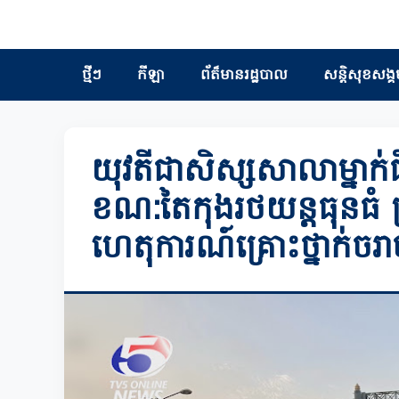
ថ្មីៗ
កីឡា
ព័ត៏មានរដ្ឋបាល
សន្តិសុខសង្គ
យុវតីជាសិស្សសាលាម្នាក់ជិ
ខណ:តៃកុងរថយន្តធុនធំ ត្រូ
ហេតុការណ៍គ្រោះថ្នាក់ចរ