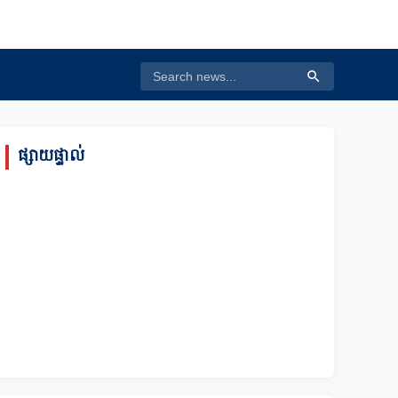
ផ្សាយផ្ទាល់