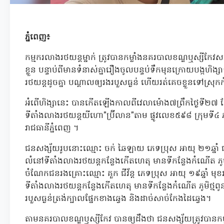
ភ្នំពេញ៖
កម្មករលាងរថយន្តម្នាក់ ត្រូវបានកម្លាំងនគរបាលខណ្ឌឬស្ស
ខ្លួន បន្ទាប់ពីមានទំនាស់គ្នារឿងចូលបន្ទប់ទឹកមុនក្រោយបង្កហិ
រថយន្តដូចគ្នា បណ្ដាលឲ្យរងរបួសធ្ងន់ ហើយរត់គេចខ្លួនទៅស្រ
អំពើហិង្សានេះ បានកើតឡើងកាលពីវេលាម៉ោង៧ព្រឹកថ្ងៃទី២៧ ខ
ទីតាំងលាងរថយន្តយីហោ"ប៊្រីលាន"តាម ផ្លូវលេខ៥៩៨ ក្រុមទី៤ ភូម
រាជធានីភ្នំពេញ ។
ជនសង្ស័យរូបនោះឈ្មោះ ចក់ ឆៃឡាយ ភេទប្រុស អាយុ ២១ឆ្នាំ ជ
លំនៅទីតាំងលាងរថយន្តកន្លែងកើតហេតុ មានទីកន្លែងកំណើត ភ
ចំណែកជនរងគ្រោះឈ្មោះ គួក ជីវ័ន្ត ភេទប្រុស អាយុ ១៩ឆ្នាំ ម
ទីតាំងលាងរថយន្តកន្លែងកើតហេតុ មានទីកន្លែងកំណើត ភូមិថ្មពូន
របួសធ្ងន់ត្រង់ក្បាលផ្នែកខាងឆ្វេង និងដាច់សាច់កែងដៃឆ្វេង។
តាមនគរបាលខណ្ឌឫស្សីកែវ បានឲ្យដឹងថា ជនសង្ស័យត្រូវបានកម្