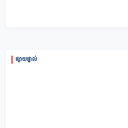
ផ្សាយផ្ទាល់