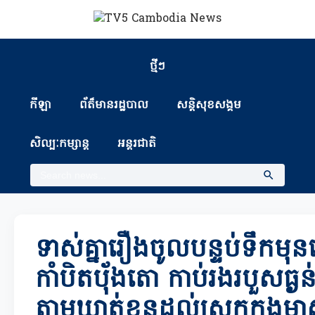
ថ្មីៗ
កីឡា
ព័ត៏មានរដ្ឋបាល
សន្តិសុខសង្គម
សិល្បៈកម្សាន្ត
អន្តរជាតិ
ទាស់គ្នារឿងចូលបន្ទប់ទឹកម
កាំបិតប៉័ងតោ កាប់រងរបួសធ្ងន់
តាមឃាត់ខ្លួនដល់ស្រុកកងម