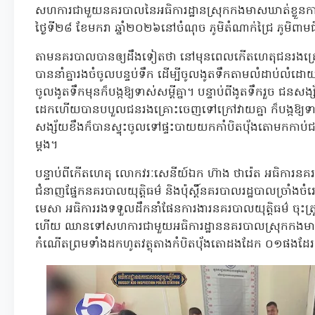
សហការជាមួយនគរបាលនៃអធិការដ្ឋានស្រុកកងមាសឃាត់ខ្លួ
ថ្ងៃទី២៨ ខែមករា ឆ្នាំ២០២៦នៅចំណុច ភូមិតំណាក់ជ្រៃ ភូមិពា
តាមនគរបាលបានឲ្យដឹងទៀតថា នៅមុនពេលកើតហេតុជនរងគ្រោះ
បាននាំគ្នារងចំចូលបន្ទប់ទឹក ដើម្បីចូលងូតទឹកតាមលំដាប់ល
ចូលងូតទឹកមុនក៏បង្កឱ្យទាស់សម្តីគ្នា។ បន្ទាប់ពីងូតទឹករួច ជន
ដេកហើយបានបបួលជនរងគ្រោះចេញទៅក្រៅវាយគ្នា ក៏បង្កឱ្យទាស់
សង្ស័យខឹងក៏បានស្ទុះចូលទៅផ្ទះបាយយកកាំបិតបុ័ងតោមកកាប់ជ
ម្តង។
បន្ទាប់ពីកើតហេតុ លោកវរៈសេនីយ៍ឯក ហ៊ាង ថារ៉េត អធិការនគរប
ជំនាញផ្នែកនគរបាលយុត្តិធម៌ និងប៉ុស្តិ៍នគរបាលរដ្ឋបាលច្រ
មេសា អធិការរងទទួលដឹកនាំផែនការងារនគរបាលយុត្តិធម៌ ចុះត្រួត
ហើយ ឈានទៅសហការជាមួយអធិការដ្ឋាននគរបាលស្រុកកងមាស 
កំណើតព្រមទាំងដកហូតវត្ថុតាងកំបិតបុ័ងតោដងដែក ០១ផងដ