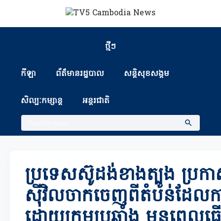
ថ្មីៗ
កីឡា
ព័ត៏មានរដ្ឋបាល
សន្តិសុខសង្គម
សិល្បៈកម្សាន្ត
អន្តរជាតិ
ប្រទេសស៊ូដង់ខាងត្បូង ប្រក
ស៊ីវិលចាកចេញពីតំបន់ដែលកា
ដោយក្រុមប្រឆាំង មុនពេលធ្វ