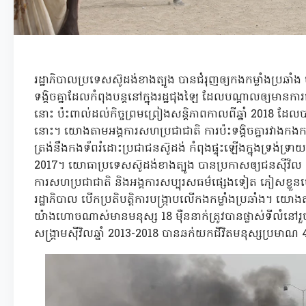
រដ្ឋាភិបាលប្រទេសស៊ូដង់ខាងត្បូង បានជំរុញឲ្យកងកម្លាំងប្រឆាំង
ទង្គិចគ្នាដែលកំពុងបន្តនៅក្នុងរដ្ឋជុងឡៃ ដែលបណ្តាលឲ្យមាន
នោះ ប៉ះពាល់ដល់កិច្ចព្រមព្រៀងសន្តិភាពកាលពីឆ្នាំ 2018 ដែលបា
នោះ។ យោងតាមអង្គការសហប្រជាជាតិ ការប៉ះទង្គិចគ្នារវាងកងកម្
ត្រង់នឹងកងទ័ពរំដោះប្រជាជនស៊ូដង់ កំពុងផ្ទុះឡើងក្នុងទ្រង់ទ្រាយ
2017។ យោធាប្រទេសស៊ូដង់ខាងត្បូង បានប្រកាសឲ្យជនស៊ីវិល ន
ការសហប្រជាជាតិ និងអង្គការសប្បុរសធម៌ផ្សេងទៀត ភៀសខ្លួ
រដ្ឋាភិបាល បើកប្រតិបត្តិការបង្រ្កាបលើកងកម្លាំងប្រឆាំង។ 
យ៉ាងហោចណាស់មានមនុស្ស 18 ម៉ឺននាក់ត្រូវបានផ្លាស់ទីលំន
សង្គ្រាមស៊ីវិលឆ្នាំ 2013-2018 បានឆក់យកជីវិតមនុស្សប្រមាណ 