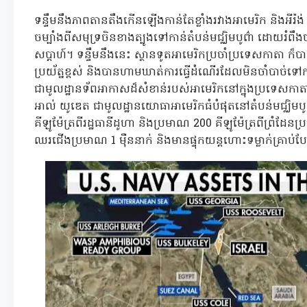
ទន្ទឹមនឹងភាពតានតឹងកើនឡើងកាន់តែខ្លាំងរវាងអាមេរិក និងអីរ៉ង់
ចម្បាំងពីសមុទ្រចិនខាងត្បូងទៅកាន់តំបន់មជ្ឈិមបូព៌ា ដោយរ
សប្តាហ៍។ ទន្ទឹមនឹងនេះ ស្ថានទូតអាមេរិកប្រចាំប្រទេសកាតា ក៏បានជ
ប្រយ័ត្នខ្ពស់ និងបានហាមឃាត់ការធ្វើដំណើរដែលមិនចាំបាច់ទ
ជាមូលដ្ឋានទ័ពអាកាសដ៏សំខាន់របស់អាមេរិកនៅក្នុងប្រទេសកាត
អាល់ យូឌេត ជាមូលដ្ឋានយោធាអាមេរិកធំបំផុតនៅតំបន់មជ្ឈិមបូ
គីឡូម៉ែត្រពីរដ្ឋធានីដូហា និងប្រមាណ 200 គីឡូម៉ែត្រពីព្រំដែនប
ឈរជើងប្រមាណ 1 ម៉ឺននាក់ និងមានផ្ទុកយន្តហោះទម្លាក់គ្រាប់បែ