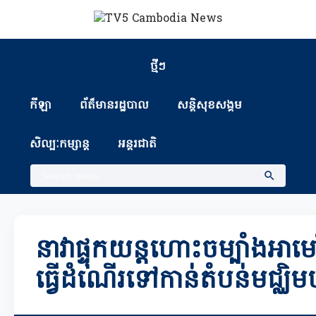
ថ្មីៗ
កីឡា
ព័ត៏មានរដ្ឋបាល
សន្តិសុខសង្គម
សិល្បៈកម្សាន្ត
អន្តរជាតិ
នាវាផ្ទុកយន្តហោះចម្បាំងអាមេ
ធ្វើដំណើរទៅកាន់តំបន់មជ្ឈិមប