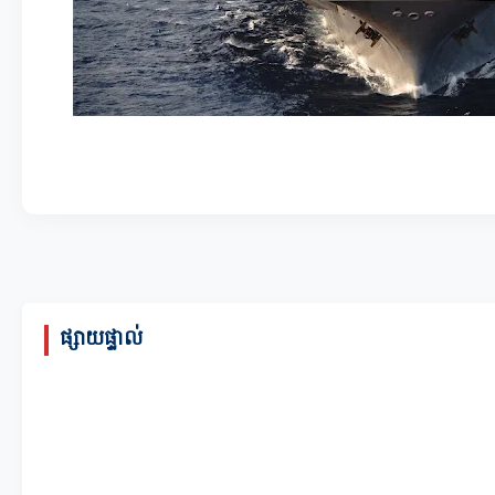
ផ្សាយផ្ទាល់