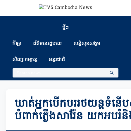
ថ្មីៗ
កីឡា
ព័ត៏មានរដ្ឋបាល
សន្តិសុខសង្គម
សិល្បៈកម្សាន្ត
អន្តរជាតិ
ឃាត់អ្នកបើកបររថយន្តទំនើ
បំពាក់ភ្លើងសារ៉ែន យកអបរំន