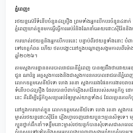
ភ្នំពេញ៖
រថយន្តស៊េរីទំនើបចំនួន៤គ្រឿង ព្រមទាំងអ្នកបើកបរចំនួន៤នាក់ ត
ភ្នំពេញឃាត់ខ្លួនមកធ្វើធ្វើការអប់រំនិងណែនាំអោយដោះស៊ីរ៉ែននិង
ការឃាត់រថយន្តនិងអ្នកបើកបរនេះ បន្ទាប់ពីរថយន្តទាំងនោះ បំពាក
ទៅខេត្តកំពត ហើយ ថតបង្ហោះនៅក្នុងបណ្តាញសង្គមកាលពីម៉ោ
ឆ្នាំ២០២៦។
តាមស្នងការដ្ឋាននគរបាលរាជធានីភ្នំពេញ បានឲ្យដឹងថាដោយអនុ
ជួន ណារិន្ទ អគ្គស្នងការរងនិងជាស្នងការនគរបាលរាជធានីភ្នំ
លោកឧត្តមសេនីយ៍ទោ ហេង រតនា ស្នងការរងផែនការងារចរាចរណ
ទំនើប០៤គ្រឿង ដែលបានបំពាក់ភ្លើងសារ៉ែនរបស់សមត្ថកិច្ច ដោយ
នេះ គឺដើម្បីធ្វើកិច្ចសន្យាអប់រំឲ្យម្ចាស់យាន្តទាំង៤ ដែលគ្មានភារកិ
នៅក្នុងការឃាត់ខ្លួន លោកឧត្តមសេនីយ៍ទោ ហេង រតនា ស្នង
ម្ចាស់រថយន្តដោះស៊ីរ៉ែន ភ្លើងហ្វាចេញដោយប្អូនៗគ្មានសិទ្ធទ
ក្បួនថ្នាក់ដឹកនាំ។ទន្ទឹមនោះម្ចាស់រថយន្តក៍បានសុំទោសជាសាធារណ
កំហុសតទៅទៀតនិងសូមអ្នកលេងបណ្តាញសង្គមកុំយកគំរូតាម